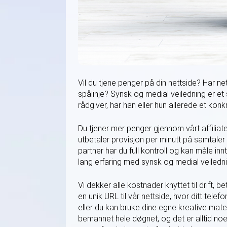
Vil du tjene penger på din nettside? Har n
spålinje? Synsk og medial veiledning er e
rådgiver, har han eller hun allerede et konk
Du tjener mer penger gjennom vårt affilia
utbetaler provisjon per minutt på samtaler 
partner har du full kontroll og kan måle in
lang erfaring med synsk og medial veiledni
Vi dekker alle kostnader knyttet til drift, 
en unik URL til vår nettside, hvor ditt tel
eller du kan bruke dine egne kreative mater
bemannet hele døgnet, og det er alltid noe