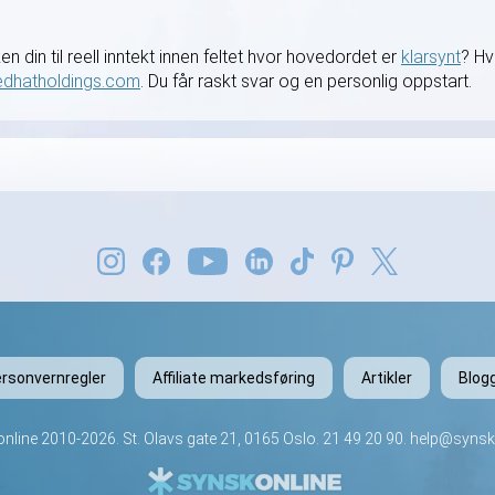
ken din til reell inntekt innen feltet hvor hovedordet er
klarsynt
? Hv
edhatholdings.com
. Du får raskt svar og en personlig oppstart.
rsonvernregler
Affiliate markedsføring
Artikler
Blog
nline
2010-2026. St. Olavs gate 21, 0165 Oslo.
21 49 20 90
.
help@synsk