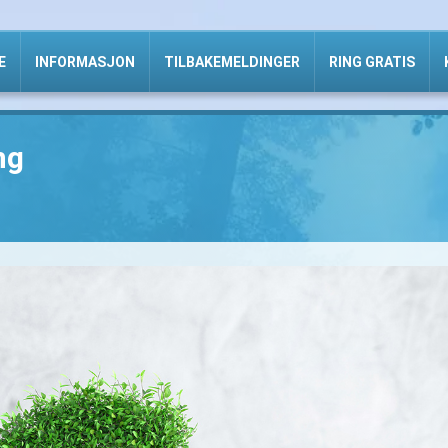
E
INFORMASJON
TILBAKEMELDINGER
RING GRATIS
ng