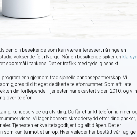
ettsiden din besøkende som kan være interessert i å ringe en
t stadig voksende felt i Norge. Når en besøkende søker en
klarsyn
ret spørsmål i tankene. Det er trafikk med tydelig hensikt.
te program enn gjennom tradisjonelle annonsepartnerskap. Vi
som gjøres til ditt eget dedikerte telefonnummer. Som affiliate
ntekten din fortløpende. Tjenesten har eksistert siden 2010, og vi 
ng over telefon.
betaling, kundeservice og utvikling. Du får et unikt telefonnummer o
efonnummer vises. Vi lager bannere skreddersydd etter dine ønsker,
ialer. Tjenesten er kvalitetsgodkjent og alltid åpen. Det er
n som kan ta imot et anrop. Hver veileder har bestått vår faglige