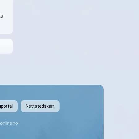
is
gportal
Nettstedskart
online.no