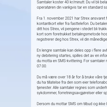
Samtaler koster
40 kr/minutt
. Du vil bli b
operatøren din vanligvis tar en standard sam
Fra 1. november 2021 har Strex ansvaret fo
kontantkort eller fra fasttelefon. Du betale
ditt hos Strex, vil pengene i stedet bli trukk
kort som foretrukket betalingsmetode hos S
registrerer deg hos Strex, vil din månedlig
En lengre samtale kan deles opp i flere avb
ny debitering startes, spilles det av en in
du motta en SMS-kvittering. For samtaler
07.00.
Du må være over 18 år for å bruke våre tje
du ha tillatelse fra den som eier telefona
tjenester. Alle samtaler regnes som underhol
sykdommer, forretningsavgjørelser eller spi
Dersom du mottar SMS om tilbud og ikke l