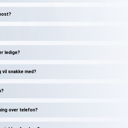
-post?
er ledige?
eg vil snakke med?
m?
ning over telefon?