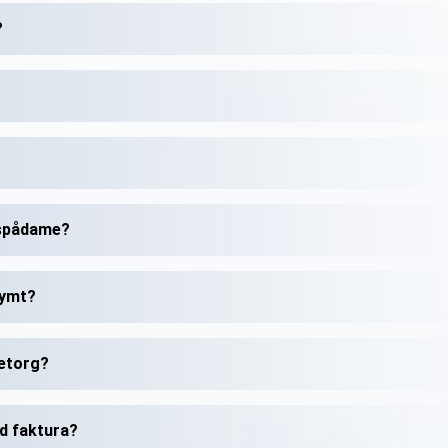
?
 spådame?
nymt?
letorg?
d faktura?