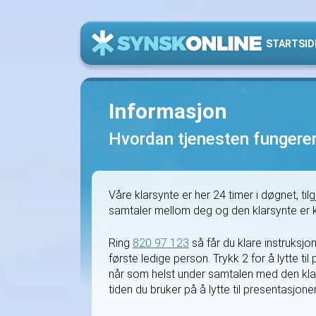
STARTSID
Informasjon
Hvordan tjenesten fungerer
Våre klarsynte er her 24 timer i døgnet, til
samtaler mellom deg og den klarsynte er k
Ring
820 97 123
så får du klare instruksj
første ledige person. Trykk 2 for å lytte ti
når som helst under samtalen med den klars
tiden du bruker på å lytte til presentasjoner