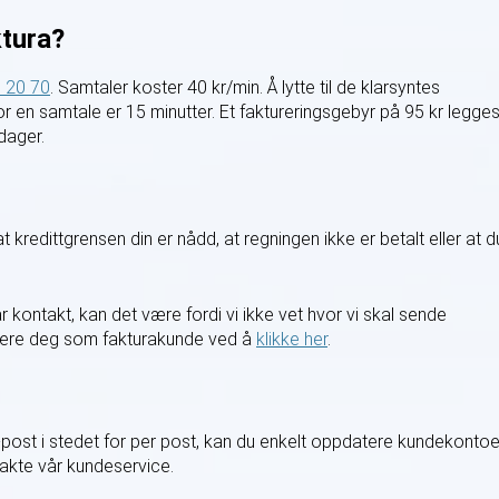
ktura?
 20 70
. Samtaler koster 40 kr/min. Å lytte til de klarsyntes
r en samtale er 15 minutter. Et faktureringsgebyr på 95 kr legges 
dager.
 at kredittgrensen din er nådd, at regningen ikke er betalt eller at d
år kontakt, kan det være fordi vi ikke vet hvor vi skal sende
istrere deg som fakturakunde ved å
klikke her
.
-post i stedet for per post, kan du enkelt oppdatere kundekonto
takte vår kundeservice.