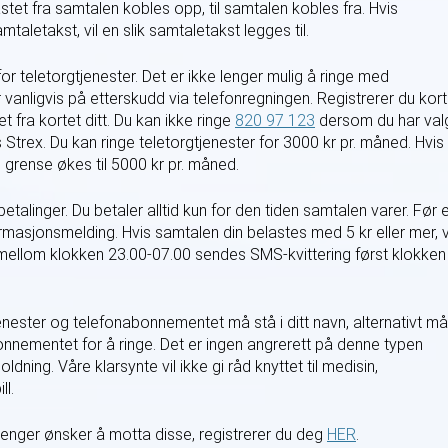
elastet fra samtalen kobles opp, til samtalen kobles fra. Hvis
taletakst, vil en slik samtaletakst legges til.
r teletorgtjenester. Det er ikke lenger mulig å ringe med
r vanligvis på etterskudd via telefonregningen. Registrerer du kort
et fra kortet ditt. Du kan ikke ringe
820 97 123
dersom du har val
trex. Du kan ringe teletorgtjenester for 3000 kr pr. måned. Hvis
e grense økes til 5000 kr pr. måned.
etalinger. Du betaler alltid kun for den tiden samtalen varer. Før 
formasjonsmelding. Hvis samtalen din belastes med 5 kr eller mer, v
 mellom klokken 23.00-07.00 sendes SMS-kvittering først klokken
nester og telefonabonnementet må stå i ditt navn, alternativt må
bonnementet for å ringe. Det er ingen angrerett på denne typen
dning. Våre klarsynte vil ikke gi råd knyttet til medisin,
ll.
enger ønsker å motta disse, registrerer du deg
HER
.