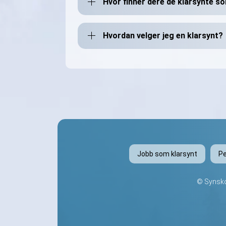
Hvor finner dere de klarsynte s
Hvordan velger jeg en klarsynt?
Jobb som klarsynt
Pe
©
Synsko