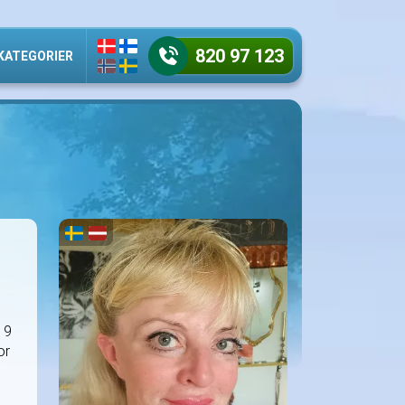
820 97 123
KATEGORIER
 9
or