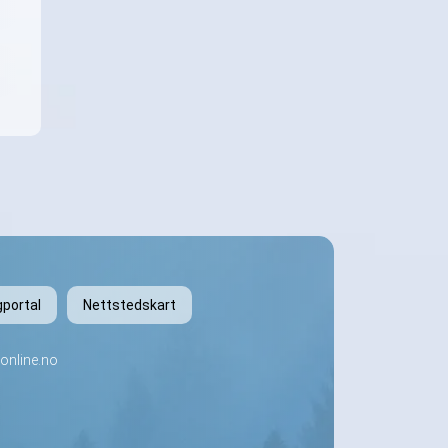
gportal
Nettstedskart
online.no