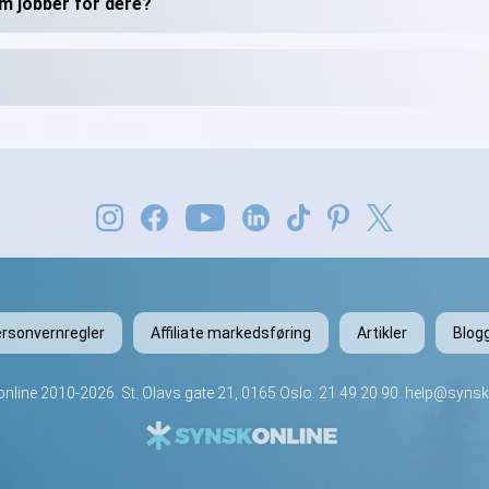
om jobber for dere?
rsonvernregler
Affiliate markedsføring
Artikler
Blog
nline
2010-2026. St. Olavs gate 21, 0165 Oslo.
21 49 20 90
.
help@synsk