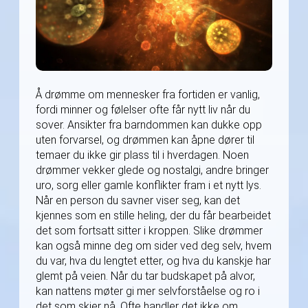
Å drømme om mennesker fra fortiden er vanlig,
fordi minner og følelser ofte får nytt liv når du
sover. Ansikter fra barndommen kan dukke opp
uten forvarsel, og drømmen kan åpne dører til
temaer du ikke gir plass til i hverdagen. Noen
drømmer vekker glede og nostalgi, andre bringer
uro, sorg eller gamle konflikter fram i et nytt lys.
Når en person du savner viser seg, kan det
kjennes som en stille heling, der du får bearbeidet
det som fortsatt sitter i kroppen. Slike drømmer
kan også minne deg om sider ved deg selv, hvem
du var, hva du lengtet etter, og hva du kanskje har
glemt på veien. Når du tar budskapet på alvor,
kan nattens møter gi mer selvforståelse og ro i
det som skjer nå. Ofte handler det ikke om