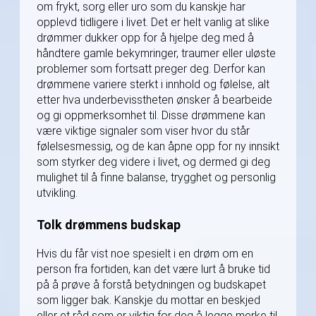
om frykt, sorg eller uro som du kanskje har
opplevd tidligere i livet. Det er helt vanlig at slike
drømmer dukker opp for å hjelpe deg med å
håndtere gamle bekymringer, traumer eller uløste
problemer som fortsatt preger deg. Derfor kan
drømmene variere sterkt i innhold og følelse, alt
etter hva underbevisstheten ønsker å bearbeide
og gi oppmerksomhet til. Disse drømmene kan
være viktige signaler som viser hvor du står
følelsesmessig, og de kan åpne opp for ny innsikt
som styrker deg videre i livet, og dermed gi deg
mulighet til å finne balanse, trygghet og personlig
utvikling.
Tolk drømmens budskap
Hvis du får vist noe spesielt i en drøm om en
person fra fortiden, kan det være lurt å bruke tid
på å prøve å forstå betydningen og budskapet
som ligger bak. Kanskje du mottar en beskjed
eller et råd som er viktig for deg å legge merke til,