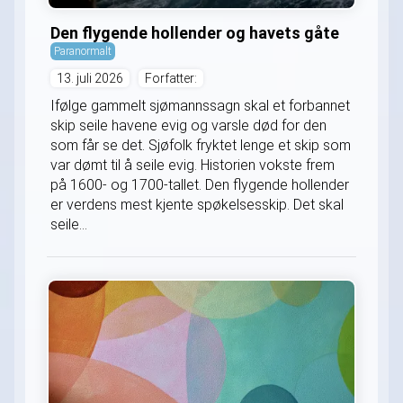
Den flygende hollender og havets gåte
Paranormalt
13. juli 2026
Forfatter:
Ifølge gammelt sjømannssagn skal et forbannet
skip seile havene evig og varsle død for den
som får se det. Sjøfolk fryktet lenge et skip som
var dømt til å seile evig. Historien vokste frem
på 1600- og 1700-tallet. Den flygende hollender
er verdens mest kjente spøkelsesskip. Det skal
seile...