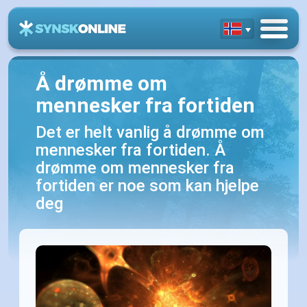
Å drømme om
mennesker fra fortiden
Det er helt vanlig å drømme om
mennesker fra fortiden. Å
drømme om mennesker fra
fortiden er noe som kan hjelpe
deg