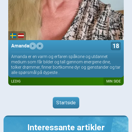
18
Amanda
Amanda er en varm og erfaren spåkone og utdannet
medium som får bilder og tall gjennom energiene dine,
tolker drømmer, finner bortkomne dyr og gjenstander og tar
alle spørsmål på dypeste...
LEDIG
MIN SIDE
Startside
Interessante artikler