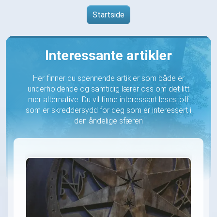
Startside
Interessante artikler
Her finner du spennende artikler som både er
underholdende og samtidig lærer oss om det litt
mer alternative. Du vil finne interessant lesestoff
som er skreddersydd for deg som er interessert i
den åndelige sfæren