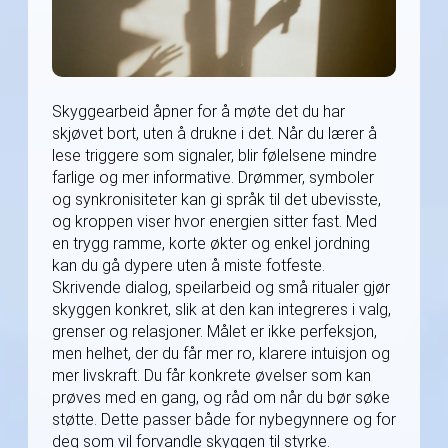
Skyggearbeid åpner for å møte det du har
skjøvet bort, uten å drukne i det. Når du lærer å
lese triggere som signaler, blir følelsene mindre
farlige og mer informative. Drømmer, symboler
og synkronisiteter kan gi språk til det ubevisste,
og kroppen viser hvor energien sitter fast. Med
en trygg ramme, korte økter og enkel jordning
kan du gå dypere uten å miste fotfeste.
Skrivende dialog, speilarbeid og små ritualer gjør
skyggen konkret, slik at den kan integreres i valg,
grenser og relasjoner. Målet er ikke perfeksjon,
men helhet, der du får mer ro, klarere intuisjon og
mer livskraft. Du får konkrete øvelser som kan
prøves med en gang, og råd om når du bør søke
støtte. Dette passer både for nybegynnere og for
deg som vil forvandle skyggen til styrke.