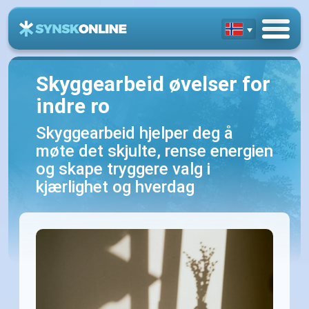
Skyggearbeid øvelser for
indre ro
Skyggearbeid hjelper deg å
møte det skjulte, rense energien
og skape tryggere valg i
kjærlighet og hverdag