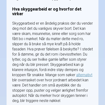
Hva skyggearbeid er og hvorfor det
virker
Skyggearbeid er en åndelig praksis der du vender
deg mot det du vanligvis skyver bort. Det kan
være skam, misunnelse, sinne eller sorg som har
fått bo i mørket. Når du møter dette med ro,
slipper du å bruke så mye kraft på å holde
fasaden. Hva prøver følelsen å beskytte? I stedet
for å dømme, gir du det rom i bevisstheten. Du
lytter, og du ser hvilke gamle løfter som styrer
deg når du blir presset. Skyggearbeid kan gi
klarere intuisjon, fordi indre støy dempes og
kroppen får snakke. Mange som søker
alternativt
blir overrasket over hvor jordnært arbeidet kan
være. Det handler om små øyeblikk der du
stopper opp, puster og velger ærlighet fremfor
autopilot. Når du merker hvor skyggen tenner i
deg, blir triggere neste nøkkel.