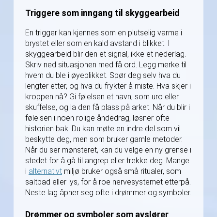
Triggere som inngang til skyggearbeid
En trigger kan kjennes som en plutselig varme i
brystet eller som en kald avstand i blikket. I
skyggearbeid blir den et signal, ikke et nederlag.
Skriv ned situasjonen med få ord. Legg merke til
hvem du ble i øyeblikket. Spør deg selv hva du
lengter etter, og hva du frykter å miste. Hva skjer i
kroppen nå? Gi følelsen et navn, som uro eller
skuffelse, og la den få plass på arket. Når du blir i
følelsen i noen rolige åndedrag, løsner ofte
historien bak. Du kan møte en indre del som vil
beskytte deg, men som bruker gamle metoder.
Når du ser mønsteret, kan du velge en ny grense i
stedet for å gå til angrep eller trekke deg. Mange
i
alternativt
miljø bruker også små ritualer, som
saltbad eller lys, for å roe nervesystemet etterpå.
Neste lag åpner seg ofte i drømmer og symboler.
Drømmer og symboler som avslører