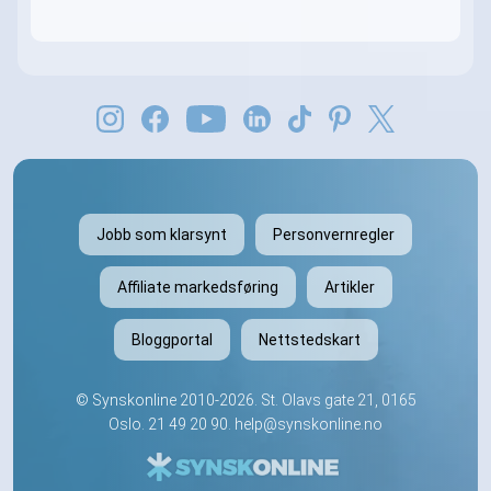
Jobb som klarsynt
Personvernregler
Affiliate markedsføring
Artikler
Bloggportal
Nettstedskart
©
Synskonline
2010-2026. St. Olavs gate 21, 0165
Oslo.
21 49 20 90
.
help@synskonline.no