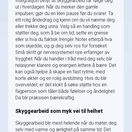
Integrasjon betyr at skyggearbeid får følge deg
ut i hverdagen. Når du merker den gamle
impulsen, gjør du en liten pause før du svarer. Ta
ett rolig åndedrag og kjenn om du vil nærme deg
eller trekke deg unna. Velg så en handling som
støtter deg, som å be om tid, sette en grense
eller si hva du faktisk trenger. Noter etterpå hva
som skjedde, og gi deg selv ros for forsøket.
Små skritt gir nervesystemet nye erfaringer av
trygghet. Når du handler i tråd med deg selv, blir
relasjoner klarere og energien lettere å bære. Det
kan også hjelpe å skape en fast rytme, med
korte økter og en rolig avslutning. Hvis du blir
overveldet, er det klokt å søke støtte hos en
fagperson som tåler både følelser og åndelighet.
Da blir praksisen bærekraftig.
Skyggearbeid som myk vei til helhet
Skyggearbeid blir mest helende når du møter deg
selv med varme og ærlighet på samme tid. Det