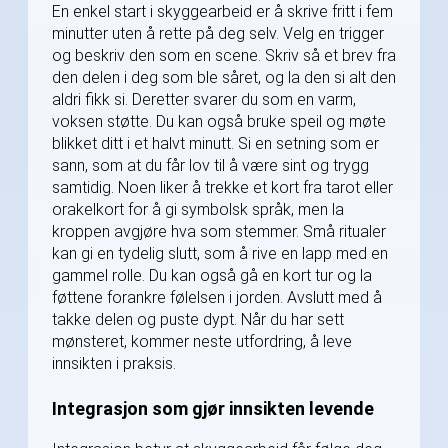
En enkel start i skyggearbeid er å skrive fritt i fem
minutter uten å rette på deg selv. Velg en trigger
og beskriv den som en scene. Skriv så et brev fra
den delen i deg som ble såret, og la den si alt den
aldri fikk si. Deretter svarer du som en varm,
voksen støtte. Du kan også bruke speil og møte
blikket ditt i et halvt minutt. Si en setning som er
sann, som at du får lov til å være sint og trygg
samtidig. Noen liker å trekke et kort fra tarot eller
orakelkort for å gi symbolsk språk, men la
kroppen avgjøre hva som stemmer. Små ritualer
kan gi en tydelig slutt, som å rive en lapp med en
gammel rolle. Du kan også gå en kort tur og la
føttene forankre følelsen i jorden. Avslutt med å
takke delen og puste dypt. Når du har sett
mønsteret, kommer neste utfordring, å leve
innsikten i praksis.
Integrasjon som gjør innsikten levende