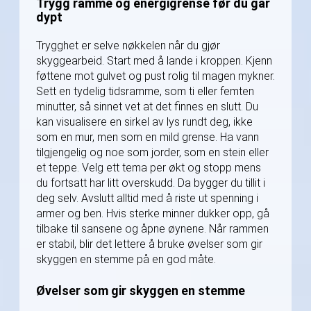
Trygg ramme og energigrense før du går
dypt
Trygghet er selve nøkkelen når du gjør
skyggearbeid. Start med å lande i kroppen. Kjenn
føttene mot gulvet og pust rolig til magen mykner.
Sett en tydelig tidsramme, som ti eller femten
minutter, så sinnet vet at det finnes en slutt. Du
kan visualisere en sirkel av lys rundt deg, ikke
som en mur, men som en mild grense. Ha vann
tilgjengelig og noe som jorder, som en stein eller
et teppe. Velg ett tema per økt og stopp mens
du fortsatt har litt overskudd. Da bygger du tillit i
deg selv. Avslutt alltid med å riste ut spenning i
armer og ben. Hvis sterke minner dukker opp, gå
tilbake til sansene og åpne øynene. Når rammen
er stabil, blir det lettere å bruke øvelser som gir
skyggen en stemme på en god måte.
Øvelser som gir skyggen en stemme