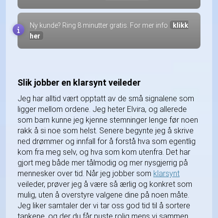
Ny kunde? Ring 8 minutter gratis. For mer info
klikk
her
Slik jobber en klarsynt veileder
Jeg har alltid vært opptatt av de små signalene som
ligger mellom ordene. Jeg heter Elvira, og allerede
som barn kunne jeg kjenne stemninger lenge før noen
rakk å si noe som helst. Senere begynte jeg å skrive
ned drømmer og innfall for å forstå hva som egentlig
kom fra meg selv, og hva som kom utenfra. Det har
gjort meg både mer tålmodig og mer nysgjerrig på
mennesker over tid. Når jeg jobber som
klarsynt
veileder, prøver jeg å være så ærlig og konkret som
mulig, uten å overstyre valgene dine på noen måte.
Jeg liker samtaler der vi tar oss god tid til å sortere
tankene, og der du får puste rolig mens vi sammen