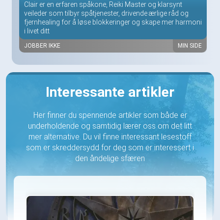
Clair er en erfaren spåkone, Reiki Master og klarsynt
veileder som tilbyr spåtjenester, drivende ærlige råd og
fjernhealing for å løse blokkeringer og skape mer harmoni
i livet ditt
JOBBER IKKE
MIN SIDE
Interessante artikler
Her finner du spennende artikler som både er
underholdende og samtidig lærer oss om det litt
mer alternative. Du vil finne interessant lesestoff
som er skreddersydd for deg som er interessert i
den åndelige sfæren