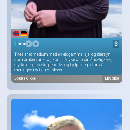
3
Thea
Thea er et medium med en eldgammel sjel og klarsyn
som bruker runer og kort til å lyse opp din åndelige vei,
styrke deg i mørke perioder og hjelpe deg å forstå
meningen i det du opplever
JOBBER IKKE
MIN SIDE