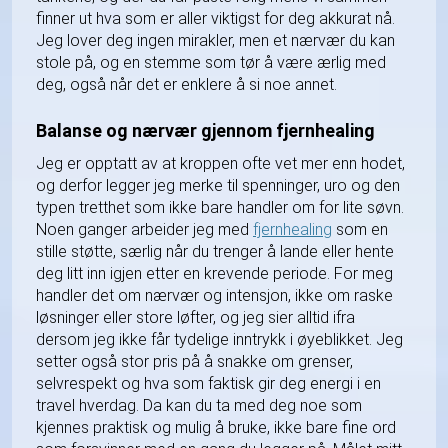
finner ut hva som er aller viktigst for deg akkurat nå.
Jeg lover deg ingen mirakler, men et nærvær du kan
stole på, og en stemme som tør å være ærlig med
deg, også når det er enklere å si noe annet.
Balanse og nærvær gjennom fjernhealing
Jeg er opptatt av at kroppen ofte vet mer enn hodet,
og derfor legger jeg merke til spenninger, uro og den
typen tretthet som ikke bare handler om for lite søvn.
Noen ganger arbeider jeg med
fjernhealing
som en
stille støtte, særlig når du trenger å lande eller hente
deg litt inn igjen etter en krevende periode. For meg
handler det om nærvær og intensjon, ikke om raske
løsninger eller store løfter, og jeg sier alltid ifra
dersom jeg ikke får tydelige inntrykk i øyeblikket. Jeg
setter også stor pris på å snakke om grenser,
selvrespekt og hva som faktisk gir deg energi i en
travel hverdag. Da kan du ta med deg noe som
kjennes praktisk og mulig å bruke, ikke bare fine ord