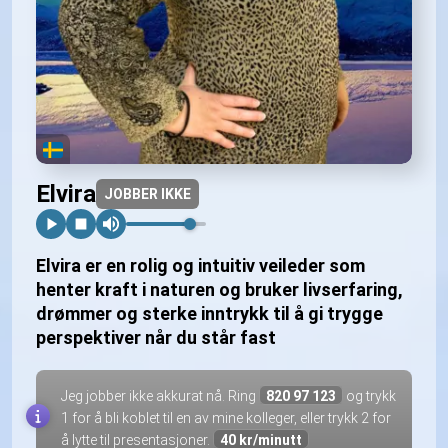
Elvira
JOBBER IKKE
Elvira er en rolig og intuitiv veileder som
henter kraft i naturen og bruker livserfaring,
drømmer og sterke inntrykk til å gi trygge
perspektiver når du står fast
Jeg jobber ikke akkurat nå. Ring
820 97 123
og trykk
1 for å bli koblet til en av mine kolleger, eller trykk 2 for
å lytte til presentasjoner.
40 kr/minutt