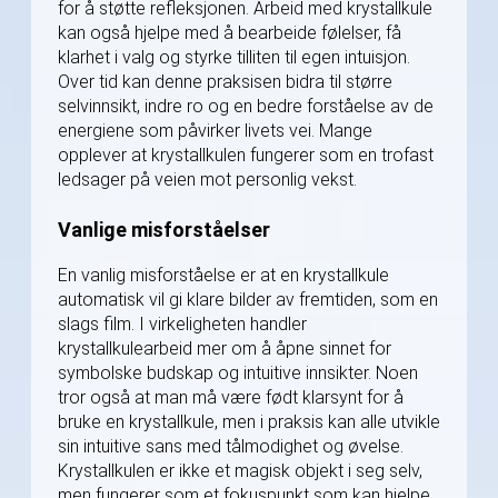
for å støtte refleksjonen. Arbeid med krystallkule
kan også hjelpe med å bearbeide følelser, få
klarhet i valg og styrke tilliten til egen intuisjon.
Over tid kan denne praksisen bidra til større
selvinnsikt, indre ro og en bedre forståelse av de
energiene som påvirker livets vei. Mange
opplever at krystallkulen fungerer som en trofast
ledsager på veien mot personlig vekst.
Vanlige misforståelser
En vanlig misforståelse er at en krystallkule
automatisk vil gi klare bilder av fremtiden, som en
slags film. I virkeligheten handler
krystallkulearbeid mer om å åpne sinnet for
symbolske budskap og intuitive innsikter. Noen
tror også at man må være født klarsynt for å
bruke en krystallkule, men i praksis kan alle utvikle
sin intuitive sans med tålmodighet og øvelse.
Krystallkulen er ikke et magisk objekt i seg selv,
men fungerer som et fokuspunkt som kan hjelpe