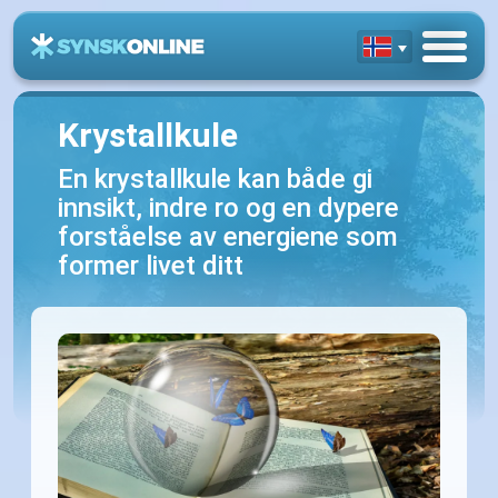
Krystallkule
En krystallkule kan både gi
innsikt, indre ro og en dypere
forståelse av energiene som
former livet ditt