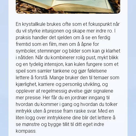
En krystallkule brukes ofte som et fokuspunkt når
du vil styrke intuisjonen og skape mer indre ro. I
praksis handler det sjelden om å se en ferdig
fremtid som en film, men om å åpne for
symboler, stemninger og bilder som kan gi klarhet
i nåtiden. Når du kombinerer rolig pust, mykt blikk
og en tydelig intensjon, kan kulen fungere som et
speil som samler tankene og gjør følelsene
lettere å forstå. Mange bruker den til temaer som
kjærlighet, karriere og personlig utvikling, og
opplever at regelmessig øvelse gjør signalene
mer presise. Her får du en jordnær inngang til
hvordan du kommer i gang og hvordan du tolker
inntrykk uten å presse fram raske svar. Med en
liten logg over inntrykkene dine blir det lettere å
se mønstre og bygge tillit til ditt eget indre
kompass.