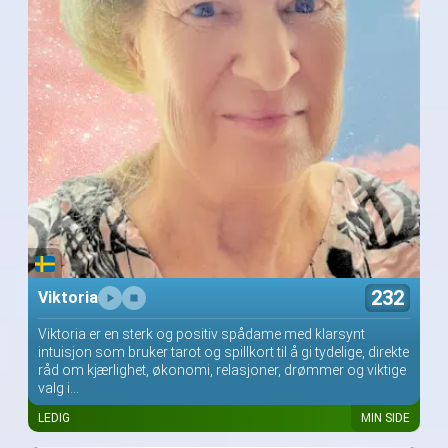
232
Viktoria
Viktoria er en sterk og positiv spådame med klarsynt
intuisjon som bruker tarot og spillkort til å gi tydelige, direkte
råd om kjærlighet, økonomi, relasjoner, drømmer og viktige
valg i...
LEDIG
MIN SIDE