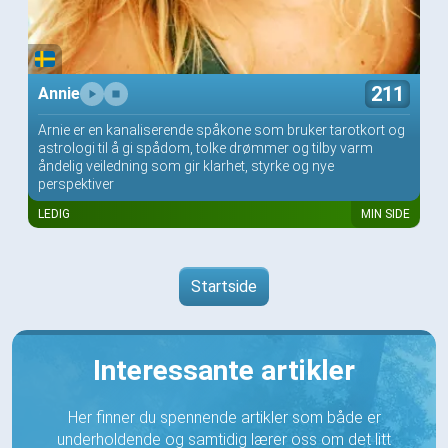
211
Annie
Arnie er en kanaliserende spåkone som bruker tarotkort og
astrologi til å gi spådom, tolke drømmer og tilby varm
åndelig veiledning som gir klarhet, styrke og nye
perspektiver
LEDIG
MIN SIDE
Startside
Interessante artikler
Her finner du spennende artikler som både er
underholdende og samtidig lærer oss om det litt