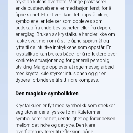
mykt på kulens overflate. Mange praktiserer
enkle pusteøvelser eller meditasjon først, for å
åpne sinnet. Etter hvert kan det oppstå bilder,
symboler eller følelser som oppleves som
budskap fra underbevisstheten eller fra dypere
energilag. Bruken av krystallkule handler ikke om
raske svar, men om å stille åpne spørsmål og
lytte til de intuitive inntrykkene som oppstår. En
krystallkule kan brukes både for å reflektere over
konkrete situasjoner og for generell personlig
utvikling. Mange opplever at regelmessig arbeid
med krystallkule styrker intuisjonen og gir en
dypere forbindelse til sitt indre kompass.
Den magiske symbolikken
Krystallkulen er fylt med symbolikk som strekker
seg utover dens fysiske form. Kuleformen
symboliserer helhet, uendelighet og forbindelsen
mellom det indre og det ytre. Den klare
overflaten inviterer til refleksjon, både