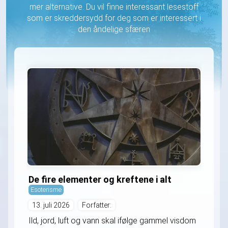
mer alternative. Du vil finne interessant lesestoff
som er skreddersydd for deg som er interessert i
den åndelige sfæren
De fire elementer og kreftene i alt
Esoterisme
13. juli 2026
Forfatter:
Ild, jord, luft og vann skal ifølge gammel visdom