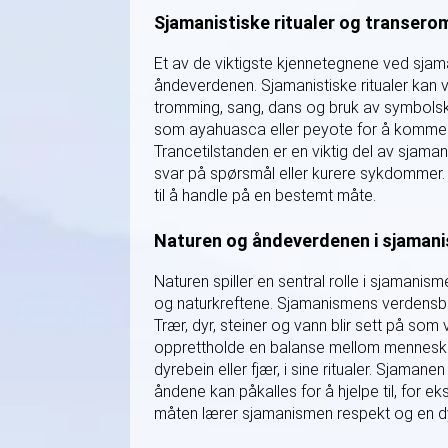
Sjamanistiske ritualer og transero
Et av de viktigste kjennetegnene ved sjam
åndeverdenen. Sjamanistiske ritualer kan va
tromming, sang, dans og bruk av symbolsk
som ayahuasca eller peyote for å komme i 
Trancetilstanden er en viktig del av sjaman
svar på spørsmål eller kurere sykdommer.
til å handle på en bestemt måte.
Naturen og åndeverdenen i sjaman
Naturen spiller en sentral rolle i sjaman
og naturkreftene. Sjamanismens verdensbild
Trær, dyr, steiner og vann blir sett på so
opprettholde en balanse mellom mennesket
dyrebein eller fjær, i sine ritualer. Sjaman
åndene kan påkalles for å hjelpe til, for 
måten lærer sjamanismen respekt og en d