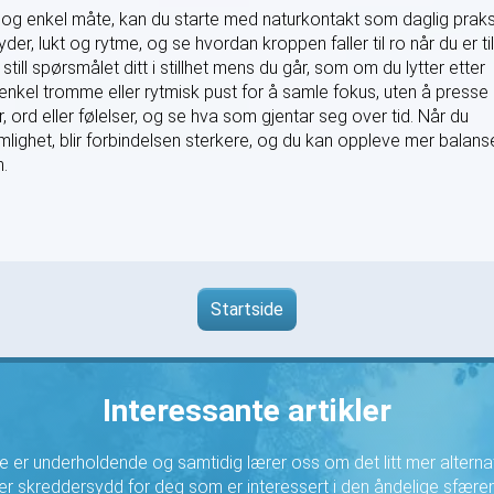
og enkel måte, kan du starte med naturkontakt som daglig praks
der, lukt og rytme, og se hvordan kroppen faller til ro når du er til
still spørsmålet ditt i stillhet mens du går, som om du lytter etter
enkel tromme eller rytmisk pust for å samle fokus, uten å presse
r, ord eller følelser, og se hva som gjentar seg over tid. Når du
ighet, blir forbindelsen sterkere, og du kan oppleve mer balans
n.
Startside
Interessante artikler
 er underholdende og samtidig lærer oss om det litt mer alternati
er skreddersydd for deg som er interessert i den åndelige sfære