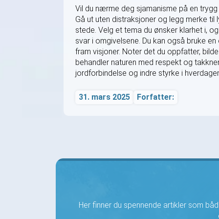
Vil du nærme deg sjamanisme på en trygg 
Gå ut uten distraksjoner og legg merke til ly
stede. Velg et tema du ønsker klarhet i, og 
svar i omgivelsene. Du kan også bruke en 
fram visjoner. Noter det du oppfatter, bilde
behandler naturen med respekt og takkneml
jordforbindelse og indre styrke i hverdage
31. mars 2025
Forfatter:
Her finner du spennende artikler som både