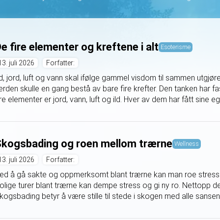
e fire elementer og kreftene i alt
Esoterisme
13. juli 2026
Forfatter:
ld, jord, luft og vann skal ifølge gammel visdom til sammen utgjøre 
erden skulle en gang bestå av bare fire krefter. Den tanken har f
ire elementer er jord, vann, luft og ild. Hver av dem har fått sine eg
kogsbading og roen mellom trærne
Wellness
13. juli 2026
Forfatter:
ed å gå sakte og oppmerksomt blant trærne kan man roe stresse
olige turer blant trærne kan dempe stress og gi ny ro. Nettopp 
kogsbading betyr å være stille til stede i skogen med alle sansen