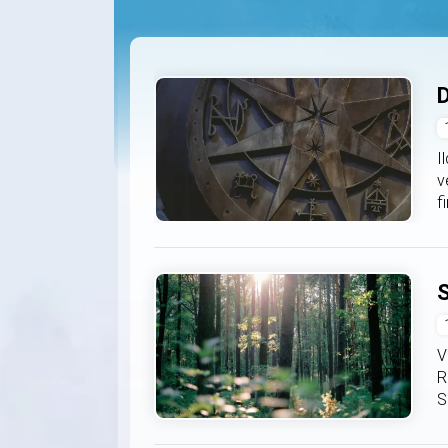
D
I
v
f
S
V
R
S