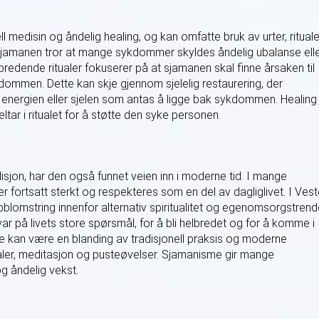
l medisin og åndelig healing, og kan omfatte bruk av urter, rituale
 Sjamanen tror at mange sykdommer skyldes åndelig ubalanse ell
redende ritualer fokuserer på at sjamanen skal finne årsaken til
ommen. Dette kan skje gjennom sjelelig restaurering, der
 energien eller sjelen som antas å ligge bak sykdommen. Healing
ltar i ritualet for å støtte den syke personen.
jon, har den også funnet veien inn i moderne tid. I mange
ner fortsatt sterkt og respekteres som en del av dagliglivet. I Ves
omstring innenfor alternativ spiritualitet og egenomsorgstrende
ar på livets store spørsmål, for å bli helbredet og for å komme i
kan være en blanding av tradisjonell praksis og moderne
ualer, meditasjon og pusteøvelser. Sjamanisme gir mange
og åndelig vekst.