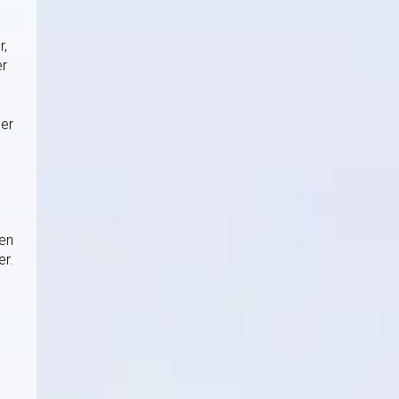
r,
er
 er
ten
r.