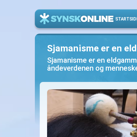
STARTSID
Sjamanisme er en el
Sjamanisme er en eldgammel
åndeverdenen og mennesk