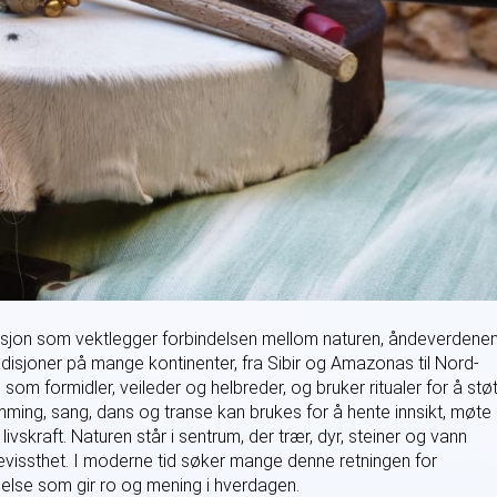
isjon som vektlegger forbindelsen mellom naturen, åndeverdene
adisjoner på mange kontinenter, fra Sibir og Amazonas til Nord-
om formidler, veileder og helbreder, og bruker ritualer for å stø
ing, sang, dans og transe kan brukes for å hente innsikt, møte
ivskraft. Naturen står i sentrum, der trær, dyr, steiner og vann
vissthet. I moderne tid søker mange denne retningen for
ndelse som gir ro og mening i hverdagen.