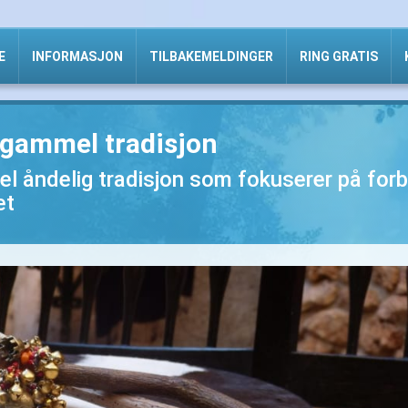
E
INFORMASJON
TILBAKEMELDINGER
RING GRATIS
dgammel tradisjon
 åndelig tradisjon som fokuserer på forb
et