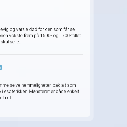
evig og varsle død for den som får se
storien vokste frem på 1600- og 1700-tallet.
kal seile...
e
romme selve hemmeligheten bak alt som
 i esoterikken. Mønsteret er både enkelt
 i et...