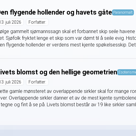
en flygende hollender og havets gåte
Paranormalt
13. juli 2026
Forfatter:
følge gammelt sjømannssagn skal et forbannet skip seile havene 
et. Sjøfolk fryktet lenge et skip som var dømt til å seile evig. Hi
en flygende hollender er verdens mest kjente spøkelsesskip. Det s
ivets blomst og den hellige geometrien
Esoterism
13. juli 2026
Forfatter:
ette gamle mønsteret av overlappende sirkler skal for mange 
ever. Overlappende sirkler danner et av de mest kjente symbolene
 tegne og fint å se på. Livets blomst består av 19 like sirkler samlet