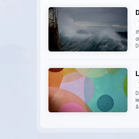
D
I
d
D
L
D
l
å