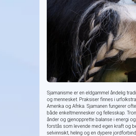
Sjamanisme er en eldgammel åndelig trad
og mennesket. Praksiser finnes i urfolkstr
Amerika og Afrika. Sjamanen fungerer ofte s
både enkeltmennesker og fellesskap. Tromm
ånder og gjenopprette balanse i energi og l
forstås som levende med egen kraft og be
selvinnsikt, heling og en dypere jordforbi