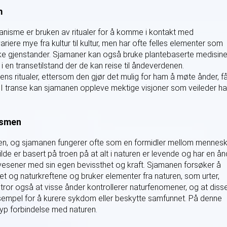
m
anisme er bruken av ritualer for å komme i kontakt med
riere mye fra kultur til kultur, men har ofte felles elementer som
e gjenstander. Sjamaner kan også bruke plantebaserte medisine
en transetilstand der de kan reise til åndeverdenen.
ens ritualer, ettersom den gjør det mulig for ham å møte ånder, f
 I transe kan sjamanen oppleve mektige visjoner som veileder h
ismen
ismen, og sjamanen fungerer ofte som en formidler mellom mennes
e er basert på troen på at alt i naturen er levende og har en ån
m vesener med sin egen bevissthet og kraft. Sjamanen forsøker å
 og naturkreftene og bruker elementer fra naturen, som urter,
en tror også at visse ånder kontrollerer naturfenomener, og at diss
eksempel for å kurere sykdom eller beskytte samfunnet. På denne
yp forbindelse med naturen.