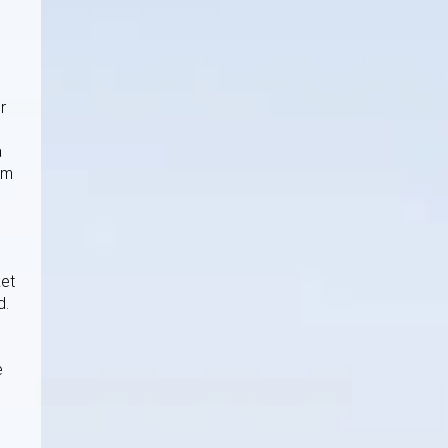
r
å
am
ket
d.
e