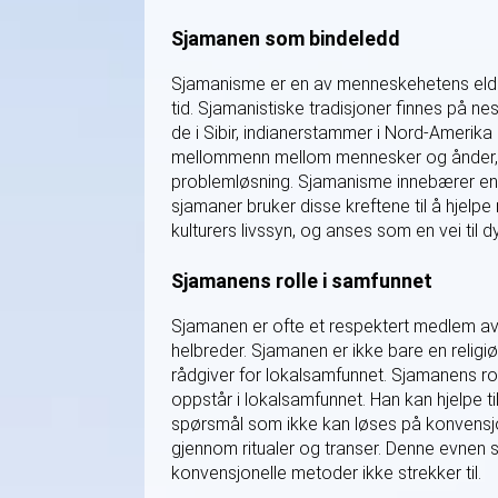
Sjamanen som bindeledd
Sjamanisme er en av menneskehetens eldste
tid. Sjamanistiske tradisjoner finnes på ne
de i Sibir, indianerstammer i Nord-Amerik
mellommenn mellom mennesker og ånder, og
problemløsning. Sjamanisme innebærer en s
sjamaner bruker disse kreftene til å hjel
kulturers livssyn, og anses som en vei til d
Sjamanens rolle i samfunnet
Sjamanen er ofte et respektert medlem av 
helbreder. Sjamanen er ikke bare en religi
rådgiver for lokalsamfunnet. Sjamanens ro
oppstår i lokalsamfunnet. Han kan hjelpe t
spørsmål som ikke kan løses på konvensjo
gjennom ritualer og transer. Denne evnen s
konvensjonelle metoder ikke strekker til.