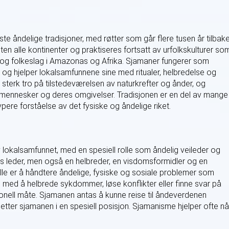
 åndelige tradisjoner, med røtter som går flere tusen år tilbake
sten alle kontinenter og praktiseres fortsatt av urfolkskulturer so
a og folkeslag i Amazonas og Afrika. Sjamaner fungerer som
 hjelper lokalsamfunnene sine med ritualer, helbredelse og
terk tro på tilstedeværelsen av naturkrefter og ånder, og
pe mennesker og deres omgivelser. Tradisjonen er en del av mange
ypere forståelse av det fysiske og åndelige riket.
lokalsamfunnet, med en spesiell rolle som åndelig veileder og
øs leder, men også en helbreder, en visdomsformidler og en
lle er å håndtere åndelige, fysiske og sosiale problemer som
il med å helbrede sykdommer, løse konflikter eller finne svar på
nell måte. Sjamanen antas å kunne reise til åndeverdenen
etter sjamanen i en spesiell posisjon. Sjamanisme hjelper ofte nå