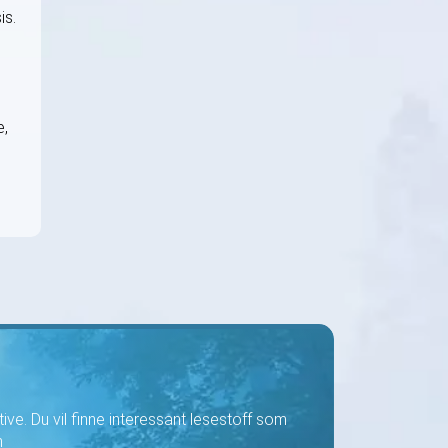
is.
e,
ve. Du vil finne interessant lesestoff som
n