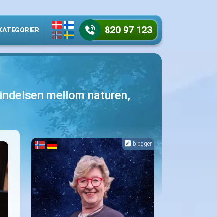
820 97 123
KATEGORIER
indelsen mellom naturen,
blogger