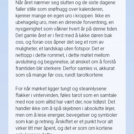
Når året nærmer seg slutten og de siste dagene
faller stille som snøfnugg over kalenderen,
kjenner mange en egen uro i kroppen. Ikke en
ubehagelig uro, men en dirrende forventning, en
nysgjerrighet som våkner hvert år på denne tiden.
Det gamle året er i ferd med å lukke døren bak
oss, og foran oss åpner det seg et rom av
muligheter, et landskap uten fotspor. Det er
nettopp i dette rommet, i dette møtet mellom
avslutning og begynnelse, at ønsket om å forstå
framtiden blir sterkere. Derfor samles vi, akkurat
som så mange før oss, rundt tarotkortene.
For når mørket ligger tungt og stearinlysene
flakker i vintervinden, føles tarot som en samtale
med noe som alltid har vært der, noe tidløst. Det
handler ikke om å spå skjebnen i absolutte linjer,
men om å lese energier, bevegelser og symboler
som kan gi retning. Årskiftet er et punkt hvor alt
virker litt mer åpent, og det er som om kortene