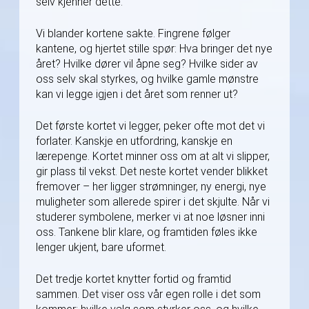
selv kjenner dette.
Vi blander kortene sakte. Fingrene følger
kantene, og hjertet stille spør: Hva bringer det nye
året? Hvilke dører vil åpne seg? Hvilke sider av
oss selv skal styrkes, og hvilke gamle mønstre
kan vi legge igjen i det året som renner ut?
Det første kortet vi legger, peker ofte mot det vi
forlater. Kanskje en utfordring, kanskje en
lærepenge. Kortet minner oss om at alt vi slipper,
gir plass til vekst. Det neste kortet vender blikket
fremover – her ligger strømninger, ny energi, nye
muligheter som allerede spirer i det skjulte. Når vi
studerer symbolene, merker vi at noe løsner inni
oss. Tankene blir klare, og framtiden føles ikke
lenger ukjent, bare uformet.
Det tredje kortet knytter fortid og framtid
sammen. Det viser oss vår egen rolle i det som