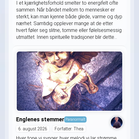
I et kjærlighetsforhold smelter to energifelt ofte
sammen. Når båndet mellom to mennesker er
sterkt, kan man kjenne både glede, varme og dyp
nærhet. Samtidig opplever mange at de etter
hvert føler seg slitne, tomme eller følelsesmessig
utmattet. Innen spirituelle tradisjoner blir dette...
Englenes stemmer
Paranormalt
6. august 2026
Forfatter: Thea
Hver tone vi synger, hver melodi vi lar strømme