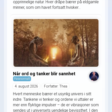
opprinnelige natur. Hver dråpe bærer på eldgamle
minner, som om havet fortsatt hvisker...
Når ord og tanker blir sannhet
Paranormalt
4. august 2026
Forfatter: Thea
Hvert menneske bærer et usynlig univers i sitt
indre. Tankene vi tenker og ordene vi uttaler er
mer enn flyktige impulser – de er vibrasjoner som
sendes ut i universets uendelige bevissthet. I den