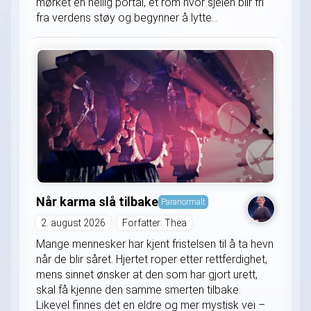
mørket en hellig portal, et rom hvor sjelen blir fri
fra verdens støy og begynner å lytte...
Når karma slå tilbake
Paranormalt
2. august 2026
Forfatter: Thea
Mange mennesker har kjent fristelsen til å ta hevn
når de blir såret. Hjertet roper etter rettferdighet,
mens sinnet ønsker at den som har gjort urett,
skal få kjenne den samme smerten tilbake.
Likevel finnes det en eldre og mer mystisk vei –