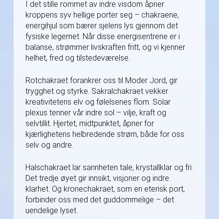
I det stille rommet av indre visdom åpner
kroppens syv hellige porter seg – chakraene,
energihjul som bærer sjelens lys gjennom det
fysiske legemet. Når disse energisentrene er i
balanse, strømmer livskraften fritt, og vi kjenner
helhet, fred og tilstedeværelse.
Rotchakraet forankrer oss til Moder Jord, gir
trygghet og styrke. Sakralchakraet vekker
kreativitetens elv og følelsenes flom. Solar
plexus tenner vår indre sol – vilje, kraft og
selvtillit. Hjertet, midtpunktet, åpner for
kjærlighetens helbredende strøm, både for oss
selv og andre.
Halschakraet lar sannheten tale, krystallklar og fri.
Det tredje øyet gir innsikt, visjoner og indre
klarhet. Og kronechakraet, som en eterisk port,
forbinder oss med det guddommelige – det
uendelige lyset.