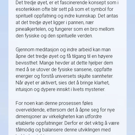
Det tredje øyet, er et fascinerende konsept som i
esoterikken ofte blir sett på som et symbol for
spirituell oppfatning og indre kunnskap. Det antas
at det tredje øyet ligger i pannen, nær
pinealkjertelen, og fungerer som en bro mellom
den fysiske og den spirituelle verden.
Gjennom meditasjon og indre arbeid kan man
åpne det tredje øyet og få tilgang til en høyere
bevissthet. Mange hevder at dette hjelper dem
med å se utover de fysiske sansene, oppfatte
energier og forstå universets skjulte sannheter.
Når øyet er aktivert, sies det å bringe klarhet,
intuisjon og dypere innsikt i livets mysterier.
For noen kan denne prosessen føles
overveldende, ettersom det å åpne seg for nye
dimensjoner av virkeligheten kan utfordre
etablerte oppfatninger. Derfor er det viktig å være
tålmodig og balansere denne utviklingen med