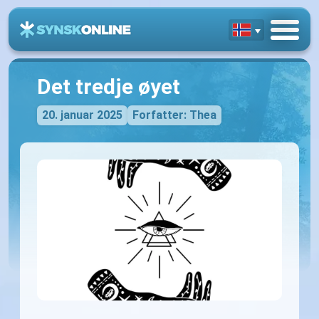
Det tredje øyet
20. januar 2025
Forfatter: Thea