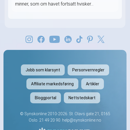
minner, som om havet fortsatt hvisker...
Jobb som klarsynt
Personvernregler
Affiliate markedsføring
Artikler
Bloggportal
Nettstedskart
©
Synskonline
2010-2026. St. Olavs gate 21, 0165
Oslo.
21 49 20 90
.
help@synskonline.no