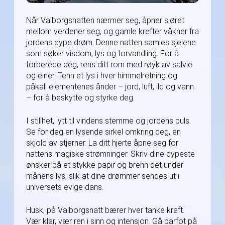
Når Valborgsnatten nærmer seg, åpner sløret
mellom verdener seg, og gamle krefter våkner fra
jordens dype drøm. Denne natten samles sjelene
som søker visdom, lys og forvandling. For å
forberede deg, rens ditt rom med røyk av salvie
og einer. Tenn et lys i hver himmelretning og
påkall elementenes ånder – jord, luft, ild og vann
– for å beskytte og styrke deg.
I stillhet, lytt til vindens stemme og jordens puls.
Se for deg en lysende sirkel omkring deg, en
skjold av stjerner. La ditt hjerte åpne seg for
nattens magiske strømninger. Skriv dine dypeste
ønsker på et stykke papir og brenn det under
månens lys, slik at dine drømmer sendes ut i
universets evige dans.
Husk, på Valborgsnatt bærer hver tanke kraft.
Vær klar, vær ren i sinn og intensjon. Gå barfot på