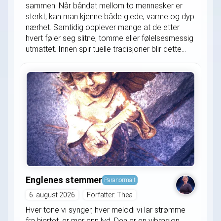
sammen. Når båndet mellom to mennesker er
sterkt, kan man kjenne både glede, varme og dyp
nærhet. Samtidig opplever mange at de etter
hvert føler seg slitne, tomme eller følelsesmessig
utmattet. Innen spirituelle tradisjoner blir dette...
Englenes stemmer
Paranormalt
6. august 2026
Forfatter: Thea
Hver tone vi synger, hver melodi vi lar strømme
fra hjertet, er mer enn lyd. Den er en vibrasjon