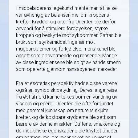
I middelalderens legekunst mente man at helse
var avhengig av balansen mellom kroppens
krefter. Krydder og urter fra Orienten ble derfor
anvendt for å stimulere fordøyelsen, styrke
kroppen og beskytte mot sykdommer. Safran ble
brukt som styrkemiddel, ingefær mot
mageproblemer og forkjølelse, mens kanel ble
ansett som oppvarmende og rensende. Mange
av disse ingrediensene ble solgt av handelsmenn
som opererte gjennom hansabyenes markeder.
Fra et esoterisk perspektiv hadde disse varene
også en symbolsk betydning. Deres lange reise
fra øst til nord kunne tolkes som en vandring av
visdom og energi. Orienten ble ofte forbundet
med gammel kunnskap om naturens skjulte
krefter, og de kostbare krydderne ble sett som
bærere av denne innsikten. Duftene, smakene og
de medisinske egenskapene ble knyttet til ideer
om harmoni mellom mennesket og universet.