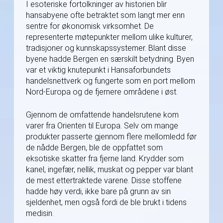
I esoteriske fortolkninger av historien blir
hansabyene ofte betraktet som langt mer enn
sentre for økonomisk virksomhet. De
representerte møtepunkter mellom ulike kulturer,
tradisjoner og kunnskapssystemer. Blant disse
byene hadde Bergen en særskilt betydning. Byen
var et viktig knutepunkt i Hansaforbundets
handelsnettverk og fungerte som en port mellom
Nord-Europa og de fjernere områdene i øst.
Gjennom de omfattende handelsrutene kom
varer fra Orienten til Europa. Selv om mange
produkter passerte gjennom flere mellomledd før
de nådde Bergen, ble de oppfattet som
eksotiske skatter fra fjerne land. Krydder som
kanel, ingefær, nellik, muskat og pepper var blant
de mest ettertraktede varene. Disse stoffene
hadde høy verdi, ikke bare på grunn av sin
sjeldenhet, men også fordi de ble brukt i tidens
medisin.