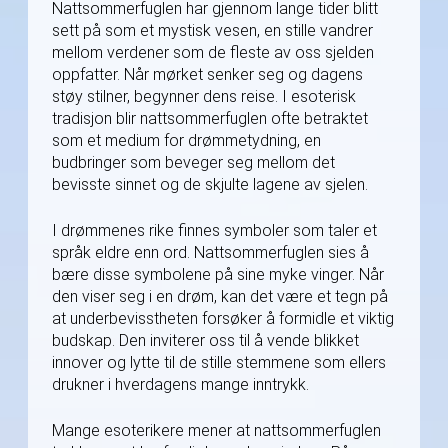
Nattsommerfuglen har gjennom lange tider blitt
sett på som et mystisk vesen, en stille vandrer
mellom verdener som de fleste av oss sjelden
oppfatter. Når mørket senker seg og dagens
støy stilner, begynner dens reise. I esoterisk
tradisjon blir nattsommerfuglen ofte betraktet
som et medium for drømmetydning, en
budbringer som beveger seg mellom det
bevisste sinnet og de skjulte lagene av sjelen.
I drømmenes rike finnes symboler som taler et
språk eldre enn ord. Nattsommerfuglen sies å
bære disse symbolene på sine myke vinger. Når
den viser seg i en drøm, kan det være et tegn på
at underbevisstheten forsøker å formidle et viktig
budskap. Den inviterer oss til å vende blikket
innover og lytte til de stille stemmene som ellers
drukner i hverdagens mange inntrykk.
Mange esoterikere mener at nattsommerfuglen