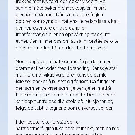
trekkes mot lys fordi den søker visdom. På
samme måte søker menneskesjelen innsikt
gjennom drømmer. Når nattsommerfuglen
opptrer som symbol i nattens indre landskap, kan
den representere en overgang, en
transformasjon eller en oppvåkning av skjulte
evner. Den minner oss om at sann forståelse ofte
oppstår i mørket før den kan tre frem i lyset.
Noen opplever at nattsommerfuglen kommer i
drømmer i perioder med forandring. Kanskje står
man foran et viktig valg, eller kanskje gamle
følelser ønsker å bli sett og forløst. Da fungerer
den som en veiviser som hjelper sjelen med å
finne retning gjennom det ukjente. Dens nærvær
kan oppmuntre oss til å stole på intuisjonen og
følge de subtile tegnene som universet sender.
I den esoteriske forståelsen er
nattsommerfuglen ikke bare et insekt, men en bro