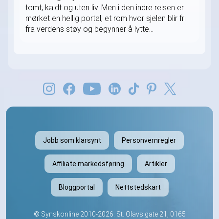
tomt, kaldt og uten liv. Men i den indre reisen er
mørket en hellig portal, et rom hvor sjelen blir fri
fra verdens støy og begynner å lytte...
Jobb som klarsynt
Personvernregler
Affiliate markedsføring
Artikler
Bloggportal
Nettstedskart
©
Synskonline
2010-2026. St. Olavs gate 21, 0165