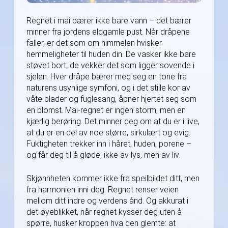
Regnet i mai bærer ikke bare vann – det bærer
minner fra jordens eldgamle pust. Når dråpene
faller, er det som om himmelen hvisker
hemmeligheter til huden din. De vasker ikke bare
støvet bort; de vekker det som ligger sovende i
sjelen. Hver dråpe bærer med seg en tone fra
naturens usynlige symfoni, og i det stille kor av
våte blader og fuglesang, åpner hjertet seg som
en blomst. Mai-regnet er ingen storm, men en
kjærlig berøring. Det minner deg om at du er i live,
at du er en del av noe større, sirkulært og evig.
Fuktigheten trekker inn i håret, huden, porene –
og får deg til å gløde, ikke av lys, men av liv.
Skjønnheten kommer ikke fra speilbildet ditt, men
fra harmonien inni deg. Regnet renser veien
mellom ditt indre og verdens ånd. Og akkurat i
det øyeblikket, når regnet kysser deg uten å
spørre, husker kroppen hva den glemte: at