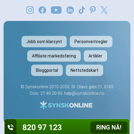
Jobb som klarsynt
Personvernregler
Affiliate markedsføring
Artikler
Bloggportal
Nettstedskart
©
Synskonline
2010-2026. St. Olavs gate 21, 0165
Oslo.
21 49 20 90
.
help@synskonline.no
820 97 123
RING NÅ!