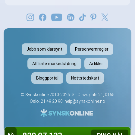
Jobb som klarsynt
Personvernregler
Affiliate markedsføring
Artikler
Bloggportal
Nettstedskart
©
Synskonline
2010-2026. St. Olavs gate 21, 0165
Oslo.
21 49 20 90
.
help@synskonline.no