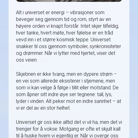
Alt i universet er energi – vibrasjoner som
beveger seg gjennom tid og rom, styrt av en
høyere orden vi knapt forstår. Intet skjer tilfeldig;
hver tanke, hvert møte, hver følelse er en tråd
vevd inn i et større kosmisk teppe. Universet
snakker til oss gjennom symboler, synkronisiteter
og drømmer. Når vi lytter med hjertet, viser det
oss veien.
Skjebnen er ikke tvang, men en dypere strøm –
en vei som allerede eksisterer i stjernene, men
som vi kan velge å følge i tillit eller motstand. De
som åpner sitt indre øye ser tegnene: tall, lys,
lyder i vinden. Alt peker mot en indre sannhet – at
vi er del av en stor helhet.
Universet gir oss ikke alltid det vi vil ha, men det vi
trenger for å vokse. Motgang er ofte et skjult kall
til å huske hvem vi egentlig er. Når vi overgir oss