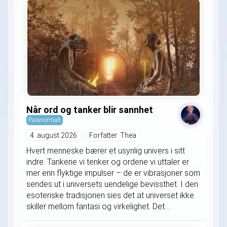
Når ord og tanker blir sannhet
Paranormalt
4. august 2026
Forfatter: Thea
Hvert menneske bærer et usynlig univers i sitt
indre. Tankene vi tenker og ordene vi uttaler er
mer enn flyktige impulser – de er vibrasjoner som
sendes ut i universets uendelige bevissthet. I den
esoteriske tradisjonen sies det at universet ikke
skiller mellom fantasi og virkelighet. Det...