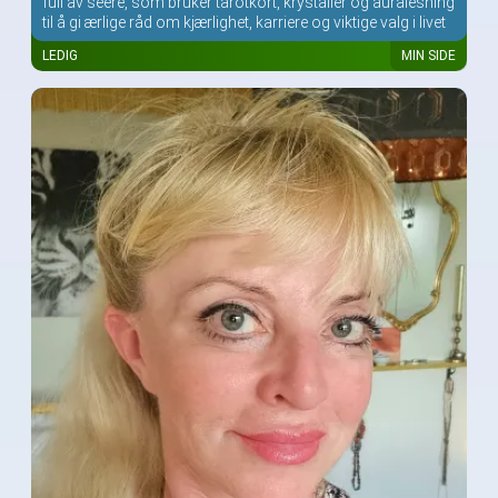
full av seere, som bruker tarotkort, krystaller og auralesning
til å gi ærlige råd om kjærlighet, karriere og viktige valg i livet
LEDIG
MIN SIDE