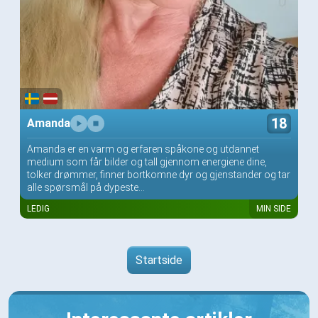
18
Amanda
Amanda er en varm og erfaren spåkone og utdannet
medium som får bilder og tall gjennom energiene dine,
tolker drømmer, finner bortkomne dyr og gjenstander og tar
alle spørsmål på dypeste...
LEDIG
MIN SIDE
Startside