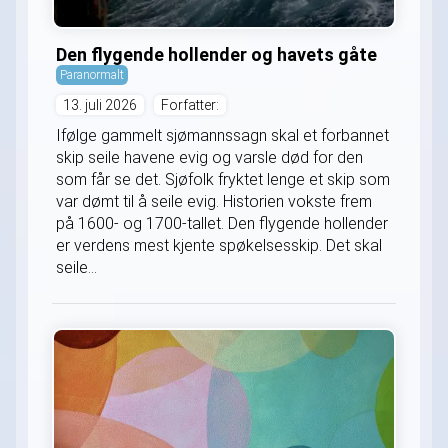
Den flygende hollender og havets gåte
Paranormalt
13. juli 2026
Forfatter:
Ifølge gammelt sjømannssagn skal et forbannet
skip seile havene evig og varsle død for den
som får se det. Sjøfolk fryktet lenge et skip som
var dømt til å seile evig. Historien vokste frem
på 1600- og 1700-tallet. Den flygende hollender
er verdens mest kjente spøkelsesskip. Det skal
seile...