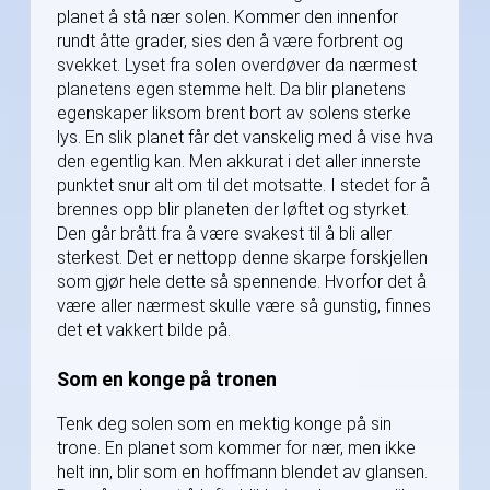
planet å stå nær solen. Kommer den innenfor
rundt åtte grader, sies den å være forbrent og
svekket. Lyset fra solen overdøver da nærmest
planetens egen stemme helt. Da blir planetens
egenskaper liksom brent bort av solens sterke
lys. En slik planet får det vanskelig med å vise hva
den egentlig kan. Men akkurat i det aller innerste
punktet snur alt om til det motsatte. I stedet for å
brennes opp blir planeten der løftet og styrket.
Den går brått fra å være svakest til å bli aller
sterkest. Det er nettopp denne skarpe forskjellen
som gjør hele dette så spennende. Hvorfor det å
være aller nærmest skulle være så gunstig, finnes
det et vakkert bilde på.
Som en konge på tronen
Tenk deg solen som en mektig konge på sin
trone. En planet som kommer for nær, men ikke
helt inn, blir som en hoffmann blendet av glansen.