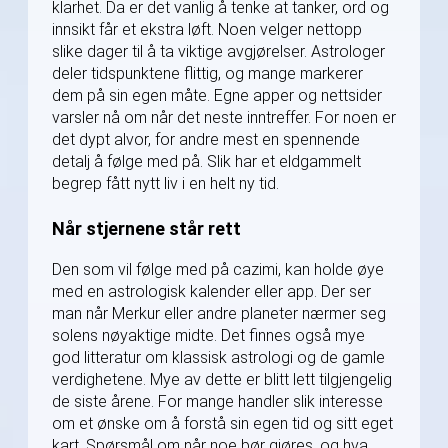
klarhet. Da er det vanlig å tenke at tanker, ord og
innsikt får et ekstra løft. Noen velger nettopp
slike dager til å ta viktige avgjørelser. Astrologer
deler tidspunktene flittig, og mange markerer
dem på sin egen måte. Egne apper og nettsider
varsler nå om når det neste inntreffer. For noen er
det dypt alvor, for andre mest en spennende
detalj å følge med på. Slik har et eldgammelt
begrep fått nytt liv i en helt ny tid.
Når stjernene står rett
Den som vil følge med på cazimi, kan holde øye
med en astrologisk kalender eller app. Der ser
man når Merkur eller andre planeter nærmer seg
solens nøyaktige midte. Det finnes også mye
god litteratur om klassisk astrologi og de gamle
verdighetene. Mye av dette er blitt lett tilgjengelig
de siste årene. For mange handler slik interesse
om et ønske om å forstå sin egen tid og sitt eget
kart. Spørsmål om når noe bør gjøres, og hva