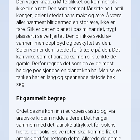
Den våger knapt å løfte blikket og kommer slik
ikke til sin rett. Den som derimot får sitte helt inntil
kongen, deler i stedet hans makt og ære. Å være
aller nærmest blir dermed en stor ære, ikke en
fare. Slik er det en planet i cazimi har det, trygt
plassert i selve hjertet. Den blir ikke svidd av
varmen, men opphøyd og beskyttet av den.
Solen verner den i stedet for å tære på den. Det
kan virke som et paradoks, men slik tenkte de
gamle. Derfor regnes det som en av de mest
heldige posisjonene en planet kan ha. Men selve
tanken har en lang og spennende historie bak
seg.
Et gammelt begrep
Ordet cazimi kom inn i europeisk astrologi via
arabiske kilder i middelalderen. Det henger
sammen med det latinske uttrykket for solens
hjerte, cor solis. Selve roten skal komme fra et
arabisk ord for nettopp dette. Allerede de gamle