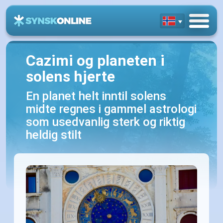
Cazimi og planeten i
solens hjerte
En planet helt inntil solens
midte regnes i gammel astrologi
som usedvanlig sterk og riktig
heldig stilt