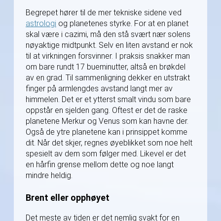
Begrepet hører til de mer tekniske sidene ved
astrologi
og planetenes styrke. For at en planet
skal være i cazimi, må den stå svært nær solens
nøyaktige midtpunkt. Selv en liten avstand er nok
til at virkningen forsvinner. I praksis snakker man
om bare rundt 17 bueminutter, altså en brøkdel
av en grad. Til sammenligning dekker en utstrakt
finger på armlengdes avstand langt mer av
himmelen. Det er et ytterst smalt vindu som bare
oppstår en sjelden gang. Oftest er det de raske
planetene Merkur og Venus som kan havne der.
Også de ytre planetene kan i prinsippet komme
dit. Når det skjer, regnes øyeblikket som noe helt
spesielt av dem som følger med. Likevel er det
en hårfin grense mellom dette og noe langt
mindre heldig.
Brent eller opphøyet
Det meste av tiden er det nemlig svakt for en