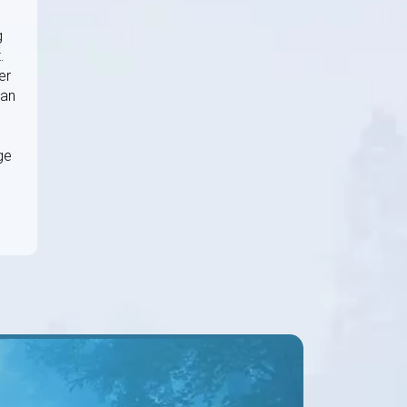
g
.
er
kan
ge