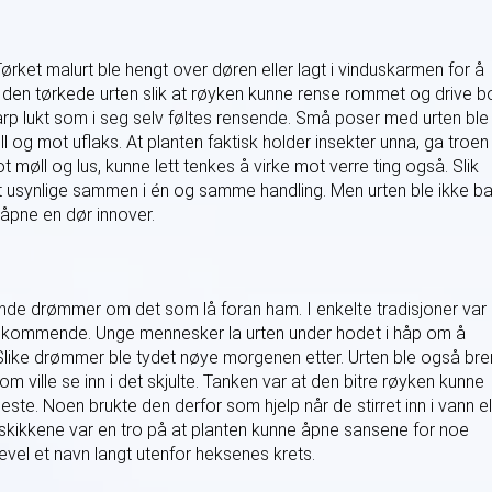
ørket malurt ble hengt over døren eller lagt i vinduskarmen for å
den tørkede urten slik at røyken kunne rense rommet og drive b
p lukt som i seg selv føltes rensende. Små poser med urten ble
og mot uflaks. At planten faktisk holder insekter unna, ga troen
 møll og lus, kunne lett tenkes å virke mot verre ting også. Slik
t usynlige sammen i én og samme handling. Men urten ble ikke b
 åpne en dør innover.
ende drømmer om det som lå foran ham. I enkelte tradisjoner var
sin tilkommende. Unge mennesker la urten under hodet i håp om å
like drømmer ble tydet nøye morgenen etter. Urten ble også bre
 ville se inn i det skjulte. Tanken var at den bitre røyken kunne
ste. Noen brukte den derfor som hjelp når de stirret inn i vann el
se skikkene var en tro på at planten kunne åpne sansene for noe
kevel et navn langt utenfor heksenes krets.