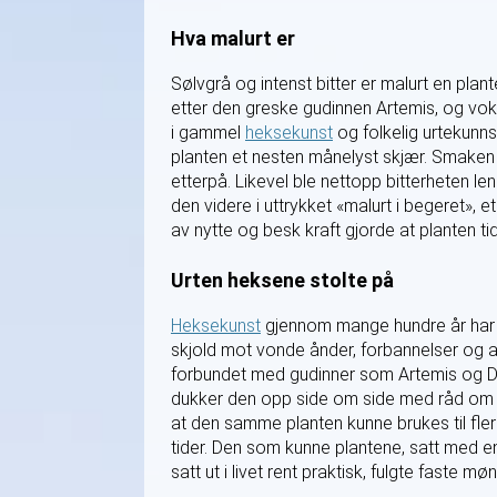
Hva malurt er
Sølvgrå og intenst bitter er malurt en plan
etter den greske gudinnen Artemis, og vokse
i gammel
heksekunst
og folkelig urtekunns
planten et nesten månelyst skjær. Smaken e
etterpå. Likevel ble nettopp bitterheten le
den videre i uttrykket «malurt i begeret»
av nytte og besk kraft gjorde at planten tidl
Urten heksene stolte på
Heksekunst
gjennom mange hundre år har til
skjold mot vonde ånder, forbannelser og a
forbundet med gudinner som Artemis og Di
dukker den opp side om side med råd om b
at den samme planten kunne brukes til fle
tider. Den som kunne plantene, satt med e
satt ut i livet rent praktisk, fulgte faste mø