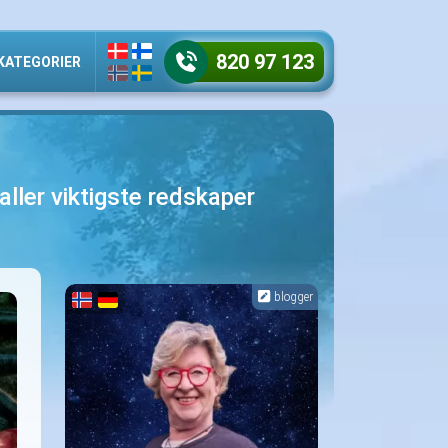
820 97 123
KATEGORIER
aller viktigste redskaper
blogger