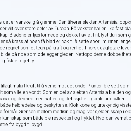
te det er vanskelig å glemme. Den tilhører slekten Artemisia, oppk
r vilt over store deler av Europa. Få vekster har en like fast pl
kap. Bladene er fjærformede og dekket av et fint, lyst dun som g
r så krass at noen få blad er nok til å sette spor i munnen lenge
nge regnet som et tegn på kraft og renhet. I norsk dagligtale lever
, et bilde på noe som ødelegger gleden. Nettopp denne dobbelthet
ig fikk et eget ry.
lagt malurt kraft til å verne mot det onde. Planten ble sett som 
lt som ville en vondt. Som en del av slekten Artemisia ble den o
ana, og dermed med natten og det skjulte. I gamle urtebøker
åde helbredelse og beskyttelse. Klok kone og urtekyndig visst
re formål. Grensen mellom medisin og magi var sjelden skarp i el
n kunnskap som både ble respektert og fryktet. Hvordan vernet b
nstre fra bygd til bygd.