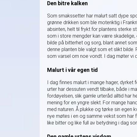
Den bitre kalken
Som smakssetter har malurt satt dype spor i
grønne drikken som ble moteriktig i Frankri
absinten, helt til frykt for plantens sterke 
som i store mengder kan være skadelige, 
bilde på bitterhet og sorg, blant annet som
denne planten ble valgt som et slikt bild
som varsel om noe vondt. I dag møter vi de
Malurt i vår egen tid
I dag finnes malurt i mange hager, dyrket f
urter har dessuten vendt tilbake, både i ma
fordøyelsen, slik gamle urteråd alltid har
mening for en yngre slekt. For mange ha
med naturen. Å plukke og tørke sin egen kv
nye møtes i en og samme vekst som har ful
like bitter og like full av betydning i dag s
Den gamle urtens visdom