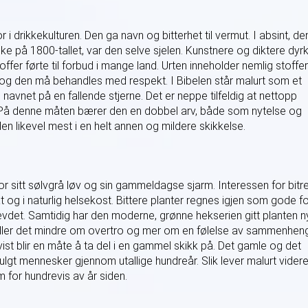
 drikkekulturen. Den ga navn og bitterhet til vermut. I absint, de
ke på 1800-tallet, var den selve sjelen. Kunstnere og diktere dyr
stoffer førte til forbud i mange land. Urten inneholder nemlig stoffer
og den må behandles med respekt. I Bibelen står malurt som et
 navnet på en fallende stjerne. Det er neppe tilfeldig at nettopp
e. På denne måten bærer den en dobbel arv, både som nytelse og
n likevel mest i en helt annen og mildere skikkelse.
or sitt sølvgrå løv og sin gammeldagse sjarm. Interessen for bitr
t og i naturlig helsekost. Bittere planter regnes igjen som gode f
 hevdet. Samtidig har den moderne, grønne hekserien gitt planten n
ndler det mindre om overtro og mer om en følelse av sammenhen
ist blir en måte å ta del i en gammel skikk på. Det gamle og det
gt mennesker gjennom utallige hundreår. Slik lever malurt videre
om for hundrevis av år siden.