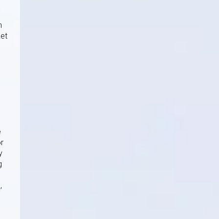
n
ket
e
or
y
g
,