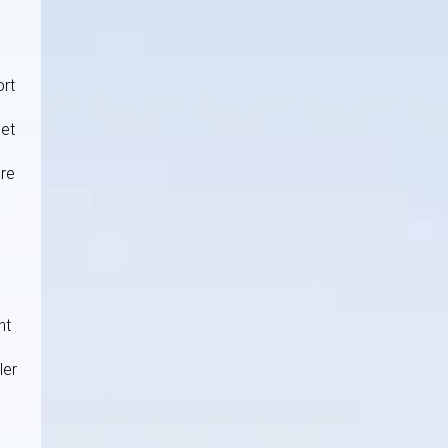
ort
 et
are
nt
ler