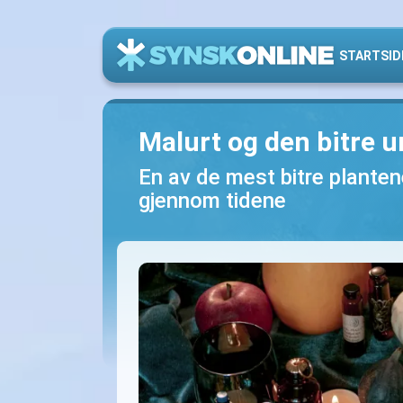
STARTSID
Malurt og den bitre 
En av de mest bitre plantene
gjennom tidene