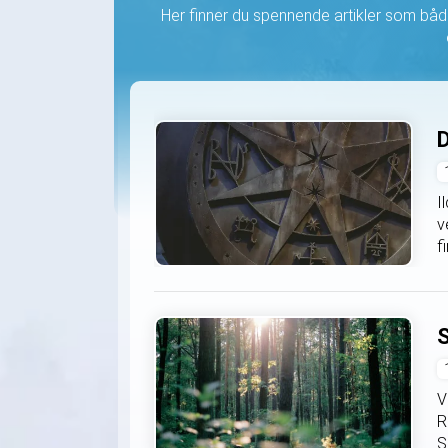
Her finner du spennende artikler som både
D
I
v
f
S
V
R
S