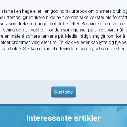
 starte i en hage eller i en god norsk urtebok om planters bruk o
urtemagi gir et rikere bilde av hvordan slike vekster ble forstått
 selv som trekker mange mot dette feltet. Bak ønsket om vern ell
 retning og litt trygghet. For den som kjenner på slike spørsmål, 
 en måte å sortere tankene på. Medial rådgivning gir rom for å
lder drømmer, valg eller uro. En klok veileder kan lytte og hjelpe
en kan holde. Slik kan gammel urtevisdom og en god samtale beg
Startside
Interessante artikler