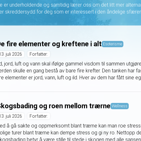
 er underholdende og samtidig lærer oss om det litt mer alternati
er skreddersydd for deg som er interessert i den åndelige sfære
e fire elementer og kreftene i alt
Esoterisme
13. juli 2026
Forfatter:
ld, jord, luft og vann skal ifølge gammel visdom til sammen utgjøre 
erden skulle en gang bestå av bare fire krefter. Den tanken har f
ire elementer er jord, vann, luft og ild. Hver av dem har fått sine eg
kogsbading og roen mellom trærne
Wellness
13. juli 2026
Forfatter:
ed å gå sakte og oppmerksomt blant trærne kan man roe stresse
olige turer blant trærne kan dempe stress og gi ny ro. Nettopp 
kogsbading betyr å være stille til stede i skogen med alle sansen