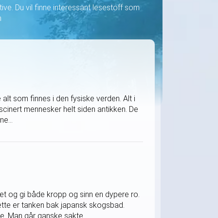
ve. Du vil finne interessant lesestoff som
n
alt som finnes i den fysiske verden. Alt i
ascinert mennesker helt siden antikken. De
ne...
t og gi både kropp og sinn en dypere ro.
dette er tanken bak japansk skogsbad.
e. Man går ganske sakte...