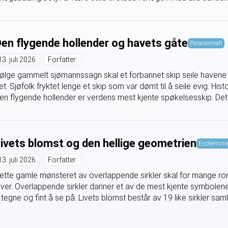
en flygende hollender og havets gåte
Paranormalt
13. juli 2026
Forfatter:
følge gammelt sjømannssagn skal et forbannet skip seile havene 
et. Sjøfolk fryktet lenge et skip som var dømt til å seile evig. Hi
en flygende hollender er verdens mest kjente spøkelsesskip. Det s
ivets blomst og den hellige geometrien
Esoterism
13. juli 2026
Forfatter:
ette gamle mønsteret av overlappende sirkler skal for mange 
ever. Overlappende sirkler danner et av de mest kjente symbolene
 tegne og fint å se på. Livets blomst består av 19 like sirkler samlet