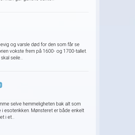
evig og varsle død for den som får se
storien vokste frem på 1600- og 1700-tallet.
kal seile...
e
romme selve hemmeligheten bak alt som
 i esoterikken. Mønsteret er både enkelt
 i et...