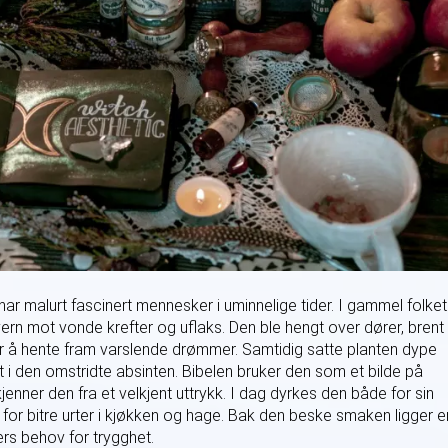
har malurt fascinert mennesker i uminnelige tider. I gammel folke
vern mot vonde krefter og uflaks. Den ble hengt over dører, brent
r å hente fram varslende drømmer. Samtidig satte planten dype
et i den omstridte absinten. Bibelen bruker den som et bilde på
enner den fra et velkjent uttrykk. I dag dyrkes den både for sin
for bitre urter i kjøkken og hage. Bak den beske smaken ligger e
rs behov for trygghet.