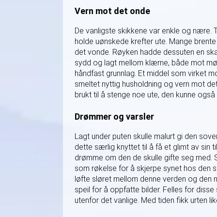
Vern mot det onde
De vanligste skikkene var enkle og nære. T
holde uønskede krefter ute. Mange brente 
det vonde. Røyken hadde dessuten en skar
sydd og lagt mellom klærne, både mot møll 
håndfast grunnlag. Et middel som virket mot
smeltet nyttig husholdning og vern mot de
brukt til å stenge noe ute, den kunne også
Drømmer og varsler
Lagt under puten skulle malurt gi den sov
dette særlig knyttet til å få et glimt av 
drømme om den de skulle gifte seg med. S
som røkelse for å skjerpe synet hos den som
løfte sløret mellom denne verden og den ne
speil for å oppfatte bilder. Felles for dis
utenfor det vanlige. Med tiden fikk urten li