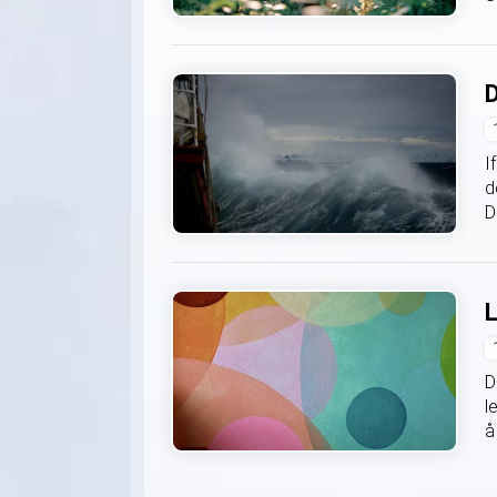
D
I
d
D
L
D
l
å