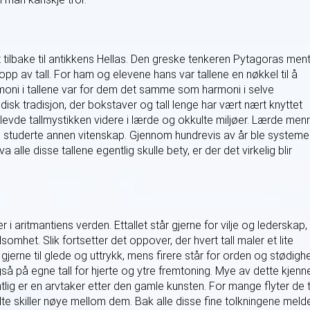
t tilbake til antikkens Hellas. Den greske tenkeren Pytagoras men
opp av tall. For ham og elevene hans var tallene en nøkkel til å
moni i tallene var for dem det samme som harmoni i selve
ødisk tradisjon, der bokstaver og tall lenge har vært nært knyttet
vde tallmystikken videre i lærde og okkulte miljøer. Lærde men
 studerte annen vitenskap. Gjennom hundrevis av år ble system
va alle disse tallene egentlig skulle bety, er der det virkelig blir
er i aritmantiens verden. Ettallet står gjerne for vilje og lederskap,
mhet. Slik fortsetter det oppover, der hvert tall maler et lite
gjerne til glede og uttrykk, mens firere står for orden og stødighe
så på egne tall for hjerte og ytre fremtoning. Mye av dette kjenn
lig er en arvtaker etter den gamle kunsten. For mange flyter de 
te skiller nøye mellom dem. Bak alle disse fine tolkningene meld