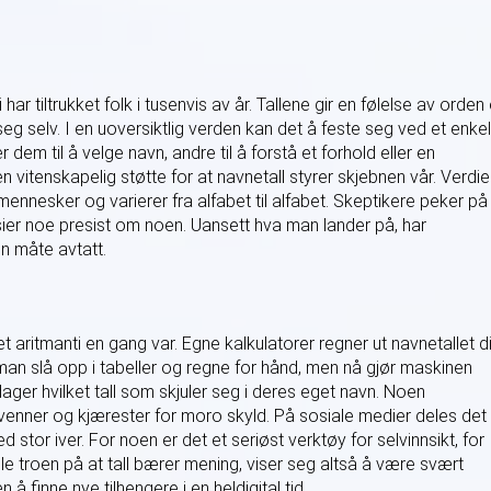
har tiltrukket folk i tusenvis av år. Tallene gir en følelse av orden
eg selv. I en uoversiktlig verden kan det å feste seg ved et enkel
dem til å velge navn, andre til å forstå et forhold eller en
n vitenskapelig støtte for at navnetall styrer skjebnen vår. Verdi
ennesker og varierer fra alfabet til alfabet. Skeptikere peker på
 sier noe presist om noen. Uansett hva man lander på, har
n måte avtatt.
 aritmanti en gang var. Egne kalkulatorer regner ut navnetallet di
e man slå opp i tabeller og regne for hånd, men nå gjør maskinen
ager hvilket tall som skjuler seg i deres eget navn. Noen
venner og kjærester for moro skyld. På sosiale medier deles det
d stor iver. For noen er det et seriøst verktøy for selvinnsikt, for
 troen på at tall bærer mening, viser seg altså å være svært
n å finne nye tilhengere i en heldigital tid.