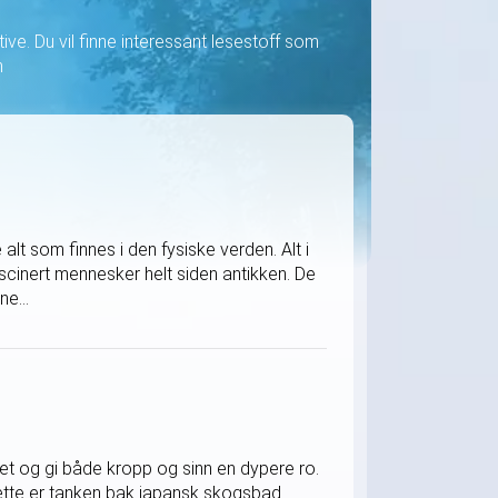
ve. Du vil finne interessant lesestoff som
n
alt som finnes i den fysiske verden. Alt i
ascinert mennesker helt siden antikken. De
ne...
t og gi både kropp og sinn en dypere ro.
dette er tanken bak japansk skogsbad.