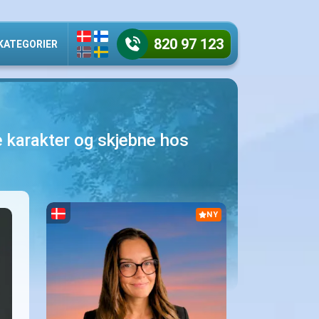
820 97 123
KATEGORIER
e karakter og skjebne hos
NY