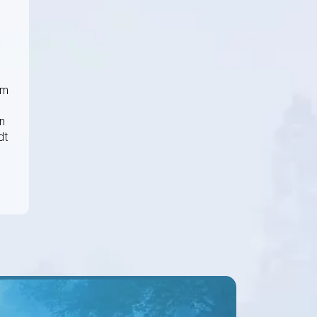
om
n
dt