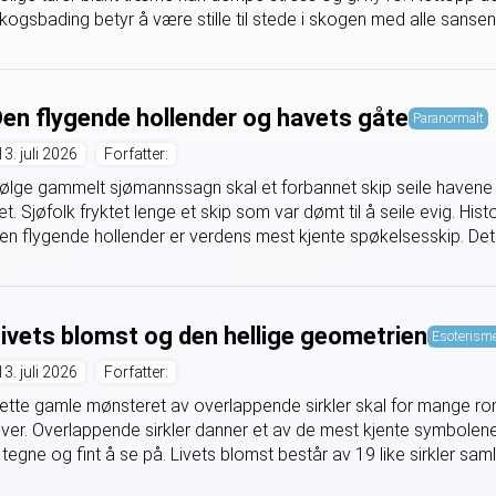
kogsbading betyr å være stille til stede i skogen med alle sansen
en flygende hollender og havets gåte
Paranormalt
13. juli 2026
Forfatter:
følge gammelt sjømannssagn skal et forbannet skip seile havene 
et. Sjøfolk fryktet lenge et skip som var dømt til å seile evig. Hi
en flygende hollender er verdens mest kjente spøkelsesskip. Det s
ivets blomst og den hellige geometrien
Esoterism
13. juli 2026
Forfatter:
ette gamle mønsteret av overlappende sirkler skal for mange 
ever. Overlappende sirkler danner et av de mest kjente symbolene
 tegne og fint å se på. Livets blomst består av 19 like sirkler samlet