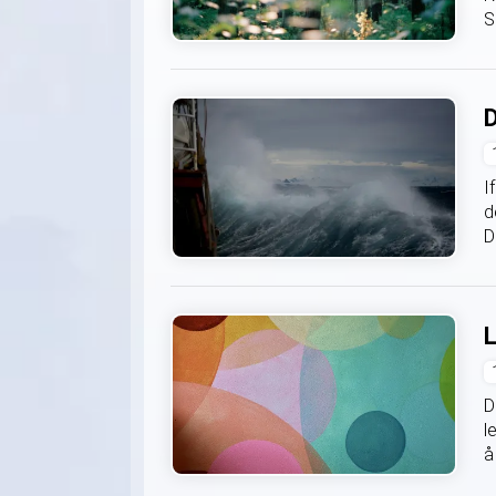
S
D
I
d
D
L
D
l
å