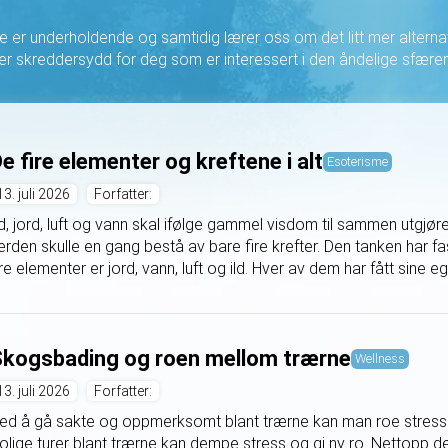
 er underholdende og samtidig lærer oss om det litt mer alternati
er skreddersydd for deg som er interessert i den åndelige sfære
e fire elementer og kreftene i alt
Esoterisme
13. juli 2026
Forfatter:
ld, jord, luft og vann skal ifølge gammel visdom til sammen utgjøre 
erden skulle en gang bestå av bare fire krefter. Den tanken har f
ire elementer er jord, vann, luft og ild. Hver av dem har fått sine eg
kogsbading og roen mellom trærne
Wellness
13. juli 2026
Forfatter:
ed å gå sakte og oppmerksomt blant trærne kan man roe stresse
olige turer blant trærne kan dempe stress og gi ny ro. Nettopp 