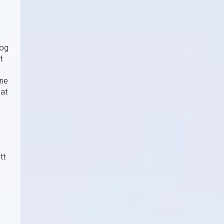
 og
t
ene
 at
tt