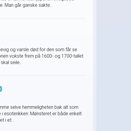
e. Man går ganske sakte...
evig og varsle død for den som får se
storien vokste frem på 1600- og 1700-tallet.
kal seile...
e
romme selve hemmeligheten bak alt som
 i esoterikken. Mønsteret er både enkelt
 i et...