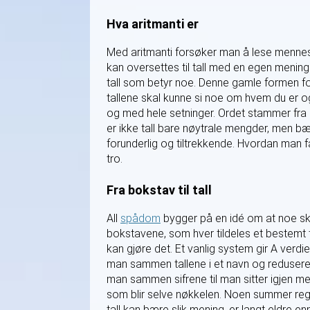
Hva aritmanti er
Med aritmanti forsøker man å lese menneske
kan oversettes til tall med en egen mening
tall som betyr noe. Denne gamle formen f
tallene skal kunne si noe om hvem du er o
og med hele setninger. Ordet stammer fra 
er ikke tall bare nøytrale mengder, men b
forunderlig og tiltrekkende. Hvordan man fa
tro.
Fra bokstav til tall
All
spådom
bygger på en idé om at noe skjul
bokstavene, som hver tildeles et bestemt 
kan gjøre det. Et vanlig system gir A verdi
man sammen tallene i et navn og reduserer
man sammen sifrene til man sitter igjen med
som blir selve nøkkelen. Noen summer regn
tall kan bære slik mening, er langt eldre en