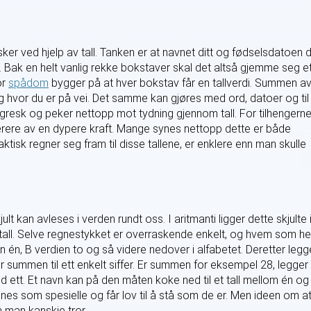
r ved hjelp av tall. Tanken er at navnet ditt og fødselsdatoen d
. Bak en helt vanlig rekke bokstaver skal det altså gjemme seg e
or
spådom
bygger på at hver bokstav får en tallverdi. Summen a
g hvor du er på vei. Det samme kan gjøres med ord, datoer og til
gresk og peker nettopp mot tydning gjennom tall. For tilhengern
ærere av en dypere kraft. Mange synes nettopp dette er både
ktisk regner seg fram til disse tallene, er enklere enn man skulle
t kan avleses i verden rundt oss. I aritmanti ligger dette skjulte 
tall. Selve regnestykket er overraskende enkelt, og hvem som he
en én, B verdien to og så videre nedover i alfabetet. Deretter legg
 summen til ett enkelt siffer. Er summen for eksempel 28, legger
 ett. Et navn kan på den måten koke ned til et tall mellom én og 
es som spesielle og får lov til å stå som de er. Men ideen om a
n man kanskje tror.