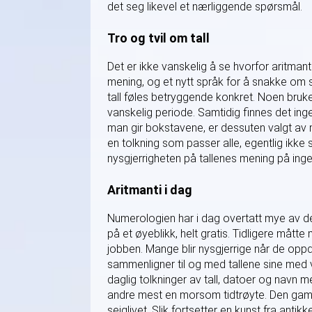
det seg likevel et nærliggende spørsmål.
Tro og tvil om tall
Det er ikke vanskelig å se hvorfor aritmanti 
mening, og et nytt språk for å snakke om s
tall føles betryggende konkret. Noen bruker 
vanskelig periode. Samtidig finnes det inge
man gir bokstavene, er dessuten valgt av m
en tolkning som passer alle, egentlig ikke
nysgjerrigheten på tallenes mening på inge
Aritmanti i dag
Numerologien har i dag overtatt mye av det
på et øyeblikk, helt gratis. Tidligere mått
jobben. Mange blir nysgjerrige når de oppd
sammenligner til og med tallene sine med 
daglig tolkninger av tall, datoer og navn me
andre mest en morsom tidtrøyte. Den gamle
seiglivet. Slik fortsetter en kunst fra antikke