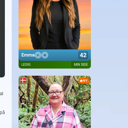
42
Emma
LEDIG
MIN SIDE
Presentasjon kommer snart
NY
al
 på