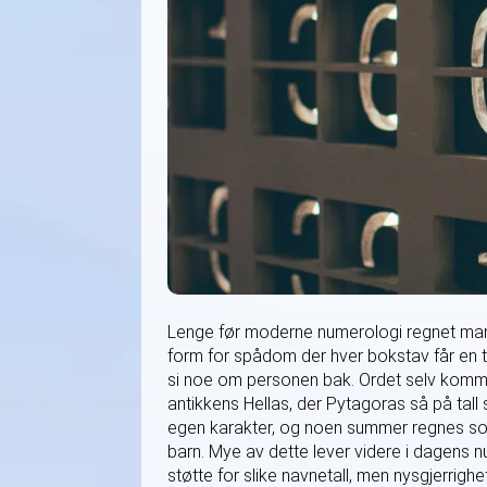
Lenge før moderne numerologi regnet man u
form for spådom der hver bokstav får en ta
si noe om personen bak. Ordet selv kommer 
antikkens Hellas, der Pytagoras så på tall so
egen karakter, og noen summer regnes som s
barn. Mye av dette lever videre i dagens n
støtte for slike navnetall, men nysgjerrighe