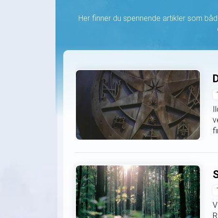
Her finner du spennende artikler som både
D
I
v
f
S
V
R