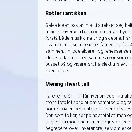
Røtter i antikken
Selve ideen bak aritmanti strekker seg hel
at hele universet i bunn og grunn var bygd 
forstå både musikk, natur og skjebne. Har
tilværelsen. Liknende ideer fantes også i j
sammen. I middelalderen og renessansen le
studerte tallene med samme alvor som de
pusset på og videreført fra slekt til slekt. H
spennende.
Mening i hvert tall
Tallene fra én til ni får hver sin egen karakt
mens totallet handler om samarbeid og følso
portrett av en personlighet. Treere knyttes 
Den som tolker, ser på navnetallet, men og
vi igjen fra moderne numerologi, som egent
begrepene over i hverandre, selv om enkel