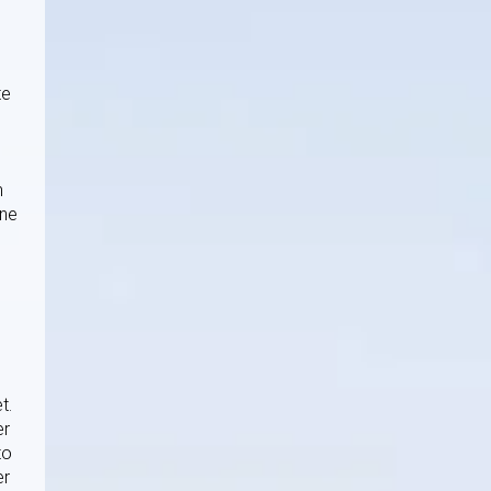
te
n
ene
t.
er
to
er