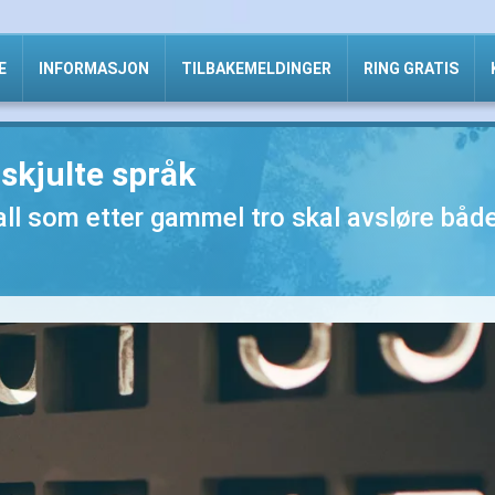
E
INFORMASJON
TILBAKEMELDINGER
RING GRATIS
 skjulte språk
tall som etter gammel tro skal avsløre båd