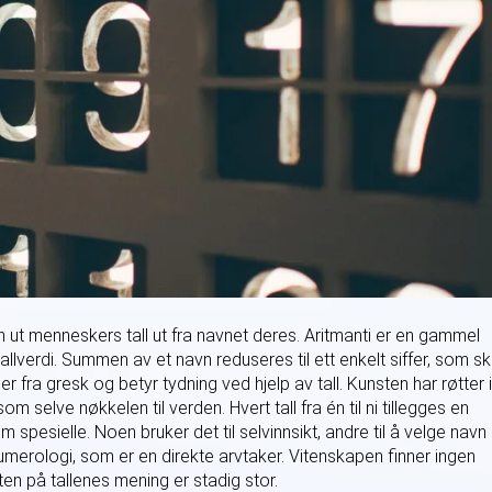
t menneskers tall ut fra navnet deres. Aritmanti er en gammel
llverdi. Summen av et navn reduseres til ett enkelt siffer, som sk
fra gresk og betyr tydning ved hjelp av tall. Kunsten har røtter i
m selve nøkkelen til verden. Hvert tall fra én til ni tillegges en
pesielle. Noen bruker det til selvinnsikt, andre til å velge navn
umerologi, som er en direkte arvtaker. Vitenskapen finner ingen
ten på tallenes mening er stadig stor.