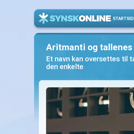
STARTSID
Aritmanti og tallenes
Et navn kan oversettes til 
den enkelte